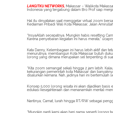
LANGITKU NETWORKS,
Makassar – Walikota Makassa
Indonesia yang tergabung dalam Bro Prof siap menja
Hal itu dinyatakan saat menggelar virtual zoom be
Kediaman Pribadi Wali Kota Makassar, Jalan Amirulla
“InsyaAllah secepatnya. Mungkin habis resetting Cama
Karena penyebaran kegiatan ini harus merata,” ucapn
Kata Danny, Kelembagaan ini harus lebih aktif dan tet
menurutnya, membangun Kota Makassar butuh dukunga
lorong yang dimana merupakan sel terpenting di sua
“Kita zoom semangat sekali hingga 2 jam lebih. Kalau
kekurangan pemerintah kota Makassar dan banyaknya
disalurkan kemana. Nah, jadinya hari ini bertemulah se
Konsep 5.000 lorong wisata ini akan dijadikan basis 
edukasi kesejahteraan dan menanamkan mental-menta
Nantinya, Camat, lurah hingga RT/RW sebagai pengg
“Mungkin nanti kami akan beri nama seperti lorong tar