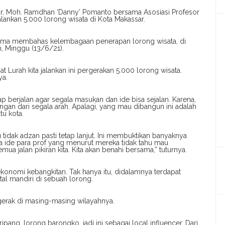
r, Moh. Ramdhan ‘Danny’ Pomanto bersama Asosiasi Profesor
lankan 5.000 lorong wisata di Kota Makassar.
rsama membahas kelembagaan penerapan lorong wisata, di
h, Minggu (13/6/21).
t Lurah kita jalankan ini pergerakan 5.000 lorong wisata.
ya.
ap berjalan agar segala masukan dan ide bisa sejalan. Karena,
n dari segala arah. Apalagi, yang mau dibangun ini adalah
tu kota.
 tidak adzan pasti tetap lanjut. Ini membuktikan banyaknya
 ide para prof yang menurut mereka tidak tahu mau
mua jalan pikiran kita. Kita akan benahi bersama,” tuturnya.
ekonomi kebangkitan. Tak hanya itu, didalamnya terdapat
l mandiri di sebuah lorong.
erak di masing-masing wilayahnya.
ipang, lorong barongko, jadi ini sebagai local influencer. Dari