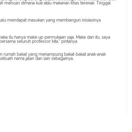
sah mencari dimana kue atau makanan khas terenak. Tinggal
lalu mendapat masukan yang membangun inisiasinya
a itu hanya make up permukaan saja. Maka dari itu, saya
bersama seluruh professor kita,” pintanya.
tkan rumah bakat yang menampung bakat-bakat anak-anak
 sebuah nama jalan dan lain sebagainya.