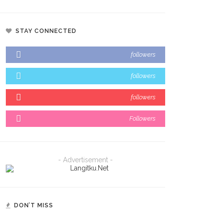
STAY CONNECTED
followers
followers
followers
Followers
- Advertisement -
DON’T MISS