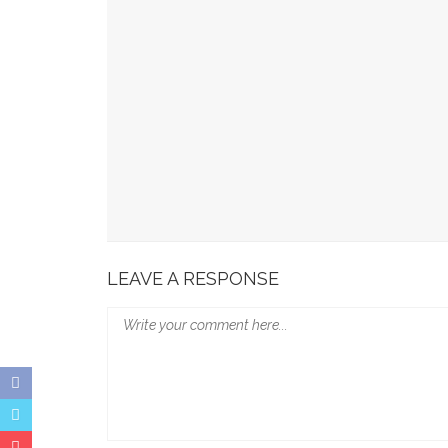
Munafri Hadiri Seminar KDKMP, Simak Langsun
Gubernur Sulsel Audiensi Dengan Kemenkeu Ba
Wali Kota Makassar Paparkan Potensi Investasi
Wali Kota Makassar Tekankan Perlindungan Ana
Munafri Beberkan Kondisi Kritis TPA, Ajak DPR
LEAVE A RESPONSE