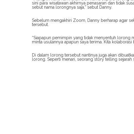
sini para wisatawan akhirnya penasaran dan tidak su
sebut nama lorongnya saja,” sebut Danny.
Sebelum mengakhiri Zoom, Danny berharap agar se
tersebut.
“Siapapun pemimpin yang tidak menyentuh lorong mak
minta usulannya apapun saya terima. Kita kolaborasi 
Di dalam lorong tersebut nantinya juga akan dibua
lorong. Seperti menari, seorang story telling sejarah