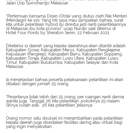
Jalan Urip Sumohardjo Makassar.
“Pertemuan bersama Dirjen (Otda) yang diutus oleh Pak Menteri
(Mendagri) ke sini. Yang inti saya mau sampaikan bahwa, surat
kita untuk pelantikan hybrid itu direstui jadi nanti pelantikkannya
di Makassar ibu kota provinsi” ucap Nurdin saat ditemui di
Hotel Four Points by Sheraton Senin, 22 Februari 2021.
Diketahui 11 daerah yang kepala daerahnya akan dilantik adalah
Kabupaten Gowa, Kabupaten Maros, Kabupaten Pangkajene
Kepulauan (Pangkep), Kabupaten Barru, Kabupaten Soppeng,
Kabupaten Toraja, Kabupaten Luwu Utara, Kabupaten Luwu
Timur, Kabupaten Bulukumba, Kabupaten Selayar dan Kota
Makassar.
Ia menjelaskan bahwa peserta pelaksanaan pelantikan ini akan
dibatasi dengan jumlah 25 orang.
“Pesertanya tidak lebih dari 25 orang, per ruangan nanti darma
wanita juga. Tanggal 26 kita pelantikan, pokoknya 25 malam
SKnya sudah ada, 26 kita pelantikan,”jelasnya.
Orang nomor satu disulsel ini menambahkan pada pelantikan
kepala daerah juga disediakan fasilitas daring atau virtual bagi
yang ingin menyaksikan.