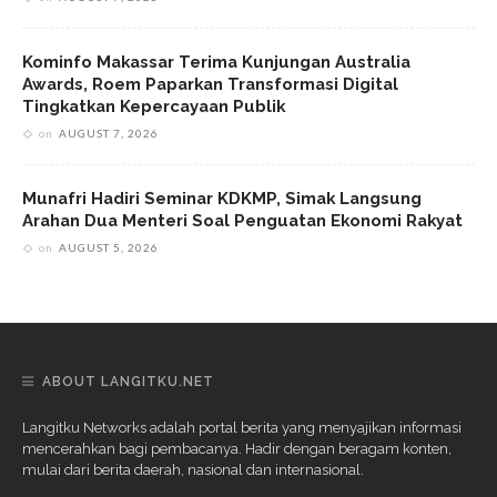
Kominfo Makassar Terima Kunjungan Australia
Awards, Roem Paparkan Transformasi Digital
Tingkatkan Kepercayaan Publik
on
AUGUST 7, 2026
Munafri Hadiri Seminar KDKMP, Simak Langsung
Arahan Dua Menteri Soal Penguatan Ekonomi Rakyat
on
AUGUST 5, 2026
ABOUT LANGITKU.NET
Langitku Networks adalah portal berita yang menyajikan informasi
mencerahkan bagi pembacanya. Hadir dengan beragam konten,
mulai dari berita daerah, nasional dan internasional.