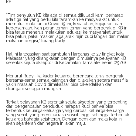
KB.
“Tim penyuluh KB kita ada di semua titik. Jadi kami berharap
ada tiga hal yang perlu kita tanamkan ke masyarakat untuk
memutus mata rantai Covid-19 ini, kepatuhan, kejujuran, dan
kebersamaan. Nah peran teman-teman yang bergerak di KB ini
bisa terus menerus melakukan edukasi ke masyarakat untuk
bisa patuh, pakai masker, jaga jarak, rajin cuci tangan dan makan
makanan bergisi,” terang Rudy.
Hal ini Ia tegaskan saat sambutan Harganas ke 27 tingkat kota
Makassar yang dirangkakan dengan dimulainya pelayanan KB
serentak sejuta akseptor di Kecamatan Tamalate, Senin (29/6).
Menurut Rudy, jika kader keluarga berencana terus bergerak
bersama-sama semua kalangan dan dilakukan secara massif ia
yakin masalah Covid dimakassar bisa dikendalikan dan
ditangani sesegera mungkin.
Terkait pelayanan KB serentak sejuta akseptor, yang terpenting
dari pengendalian penduduk, harapan Rudi bahwa bisa
terbentuk keluarga-keluarga yang cerdas, keluarga-keluarga
yang sehat, yang memiliki rasa sosial tinggi sehingga terbentuk
keluarga bahagia sejahterah. Dengan demikian maka kota ini
akan sejahterah dan negara ini akan maju.