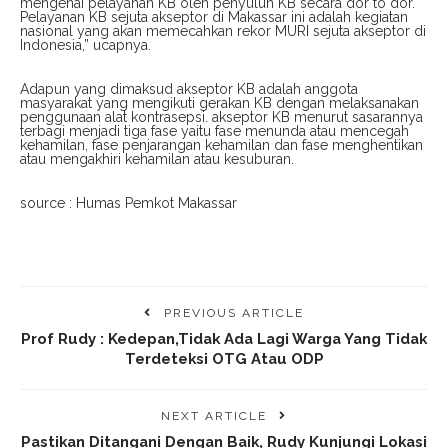
mengenai pelayanan KB oleh penyuluh KB secara dor to dor.
Pelayanan KB sejuta akseptor di Makassar ini adalah kegiatan
nasional yang akan memecahkan rekor MURI sejuta akseptor di
Indonesia,” ucapnya.
Adapun yang dimaksud akseptor KB adalah anggota
masyarakat yang mengikuti gerakan KB dengan melaksanakan
penggunaan alat kontrasepsi. akseptor KB menurut sasarannya
terbagi menjadi tiga fase yaitu fase menunda atau mencegah
kehamilan, fase penjarangan kehamilan dan fase menghentikan
atau mengakhiri kehamilan atau kesuburan.
source : Humas Pemkot Makassar
PREVIOUS ARTICLE
Prof Rudy : Kedepan,Tidak Ada Lagi Warga Yang Tidak
Terdeteksi OTG Atau ODP
NEXT ARTICLE
Pastikan Ditangani Dengan Baik, Rudy Kunjungi Lokasi