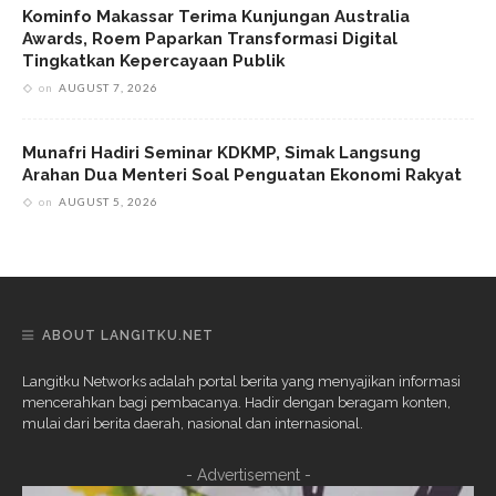
Kominfo Makassar Terima Kunjungan Australia
Awards, Roem Paparkan Transformasi Digital
Tingkatkan Kepercayaan Publik
on
AUGUST 7, 2026
Munafri Hadiri Seminar KDKMP, Simak Langsung
Arahan Dua Menteri Soal Penguatan Ekonomi Rakyat
on
AUGUST 5, 2026
ABOUT LANGITKU.NET
Langitku Networks adalah portal berita yang menyajikan informasi
mencerahkan bagi pembacanya. Hadir dengan beragam konten,
mulai dari berita daerah, nasional dan internasional.
- Advertisement -