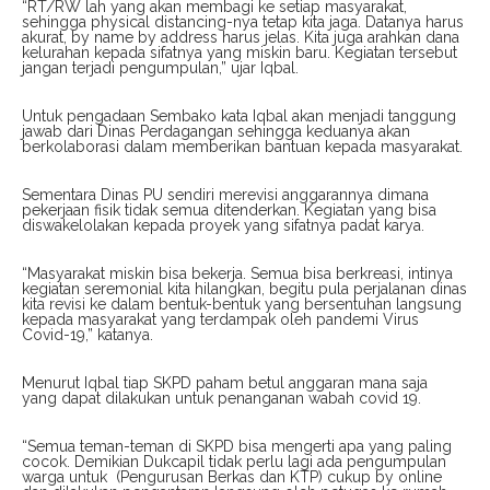
“RT/RW lah yang akan membagi ke setiap masyarakat,
sehingga physical distancing-nya tetap kita jaga. Datanya harus
akurat, by name by address harus jelas. Kita juga arahkan dana
kelurahan kepada sifatnya yang miskin baru. Kegiatan tersebut
jangan terjadi pengumpulan,” ujar Iqbal.
Untuk pengadaan Sembako kata Iqbal akan menjadi tanggung
jawab dari Dinas Perdagangan sehingga keduanya akan
berkolaborasi dalam memberikan bantuan kepada masyarakat.
Sementara Dinas PU sendiri merevisi anggarannya dimana
pekerjaan fisik tidak semua ditenderkan. Kegiatan yang bisa
diswakelolakan kepada proyek yang sifatnya padat karya.
“Masyarakat miskin bisa bekerja. Semua bisa berkreasi, intinya
kegiatan seremonial kita hilangkan, begitu pula perjalanan dinas
kita revisi ke dalam bentuk-bentuk yang bersentuhan langsung
kepada masyarakat yang terdampak oleh pandemi Virus
Covid-19,” katanya.
Menurut Iqbal tiap SKPD paham betul anggaran mana saja
yang dapat dilakukan untuk penanganan wabah covid 19.
“Semua teman-teman di SKPD bisa mengerti apa yang paling
cocok. Demikian Dukcapil tidak perlu lagi ada pengumpulan
warga untuk (Pengurusan Berkas dan KTP) cukup by online