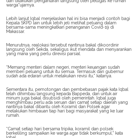
dan dilakukan pengantaran langsung oleh petugas ke rumah
warga”ujarnya.
Lebih lanjut Iqbal menjelaskan hal ini bisa menjadi contoh bagi
Kepala SKPD lain untuk lebih jeli melihat peluang dalam
bersama-sama meningkatkan penanganan Covid-19 di
Makassar.
Menurutnya, realokasi tersebut nantinya bakal dikoordinir
langsung oleh Sekda, sekaligus ikut mendata dan menyarankan
yang mana yang perlu direvisi parsial.
“Memang menteri dalam negeri, menteri keuangan sudah
memberi peluang untuk itu semua. Termasuk dari gubernur
sudah ada edaran untuk melakukan revisi itu,” katanya.
Sementara itu, pemotongan dan pembebasan pajak kata Iqbal
telah dihimbau langsung kepada Bappeda, dan untuk air
minum juga bakal disubsidi oleh pemerintah. Iqbal juga
menghimbau perlu ada seruan dari camat setiap daerah yang
nantinya bakal dibantu oleh Koramil dan Polsek agar
melakukan himbauan tiap hari bagi masyarakat yang ke luar
rumah.
“Camat setiap hari bersama tripika, koramil dan polsek
berkeliling sampaikan ke warga agar tidak berkumpul,” kata
Iqbal.