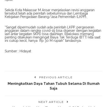
Sekda Kota Makassar M Ansar menjelaskan revisi anggaran
tersebut telah ada perintah sebelumnya dari Lembaga
Kebijakan Pengadaan Barang/Jasa Pemerintah (LKPP).
“Sangat dipermudah sudah ada perintah LKPP, pergeseran
anggaran dalam rangka covid-19 bisa digeser dengan kegiatan
lain antar kegiatan SKPD bisa dialihkan. Realokasi memang
penting dilakukan mengingat Biaya Tak Terduga (BTT) kita saat
ini cukup kecil, hanya Rp 30 M rupiah” tandasnya.
Sumber : Hidayat
PREVIOUS ARTICLE
Meningkatkan Daya Tahan Tubuh Selama Di Rumah
Saja
NEXT ARTICLE