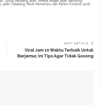
c. Ujung Pandang, jalan Tentara Pelajar, jalan Sabutung
o, jalan Cakalang, Pasar Pannampu dan Kantor Koramil 1408-
NEXT ARTICLE
Viral Jam 10 Waktu Terbaik Untuk
Berjemur, Ini Tips Agar Tidak Gosong
g Arahan Dua Menteri Soal Penguatan Ekonomi Rakyat
has Kondisi Fiskal Dan Transfer Keuangan Daerah