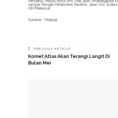
Pandang, Masjid Nurul Ilmi, ruas jalan Amanagappa Ke
sampai dengan Pelabuhan Paotere, Jalan Yos Sudars
08/Makassar.
Sumber : Hidayat
PREVIOUS ARTICLE
Komet Atlas Akan Terangi Langit Di
Bulan Mei
YOU MIGHT ALSO LIKE
Munafri Hadiri Seminar KDKMP, Simak Langsun
Gubernur Sulsel Audiensi Dengan Kemenkeu Ba