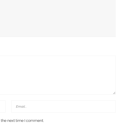
 Di Investment Forum Rakornas APINDO 2026
k Di Era Digital Dan Penguatan Ruang Tumbuh
D Kawal Gerakan Pilah Sampah
 the next time I comment.