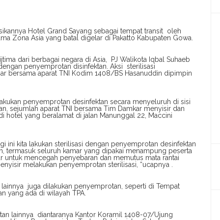
ikannya Hotel Grand Sayang sebagai tempat transit oleh
ama Zona Asia yang batal digelar di Pakatto Kabupaten Gowa.
 ijtima dari berbagai negara di Asia, PJ Walikota Iqbal Suhaeb
dengan penyemprotan disinfektan. Aksi sterilisasi
sar bersama aparat TNI Kodim 1408/BS Hasanuddin dipimpin
elakukan penyemprotan desinfektan secara menyeluruh di sisi
maan, sejumlah aparat TNI bersama Tim Damkar menyisir dan
 hotel yang beralamat di jalan Manunggal 22, Maccini
i ini kita lakukan sterilisasi dengan penyemprotan desinfektan
lam, termasuk seluruh kamar yang dipakai menampung peserta
ssar untuk mencegah penyebaran dan memutus mata rantai
enyisir melakukan penyemprotan sterilisasi, “ucapnya .
 lainnya juga dilakukan penyemprotan, seperti di Tempat
n yang ada di wilayah TPA.
tan lainnya diantaranya Kantor Koramil 1408-07/Ujung