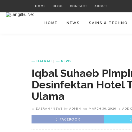
HOME
BLOG
CONTACT
ABOUT
HOME
NEWS
SAINS & TECHNO
DAERAH
NEWS
Iqbal Suhaeb Pimp
Desinfektan Hotel T
Ulama
DAERAH
NEWS
by
ADMIN
on
MARCH 30, 2020
ADD 
FACEBOOK