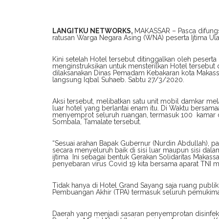
LANGITKU NETWORKS,
MAKASSAR – Pasca difungs
ratusan Warga Negara Asing (WNA) peserta Ijtima Ul
Kini setelah Hotel tersebut ditinggalkan oleh peserta
menginstruksikan untuk mensterilkan Hotel tersebut 
dilaksanakan Dinas Pemadam Kebakaran kota Makas
langsung Iqbal Suhaeb. Sabtu 27/3/2020.
Aksi tersebut, melibatkan satu unit mobil damkar m
luar hotel yang berlantai enam itu. Di Waktu bersa
menyemprot seluruh ruangan, termasuk 100 kamar di
Sombala, Tamalate tersebut.
“Sesuai arahan Bapak Gubernur (Nurdin Abdullah), pag
secara menyeluruh baik di sisi luar maupun sisi da
ijtima Ini sebagai bentuk Gerakan Solidaritas Maka
penyebaran virus Covid 19 kita bersama aparat TNI m
Tidak hanya di Hotel Grand Sayang saja ruang publik
Pembuangan Akhir (TPA) termasuk seluruh pemukima
Daerah yang menjadi sasaran penyemprotan disinfek