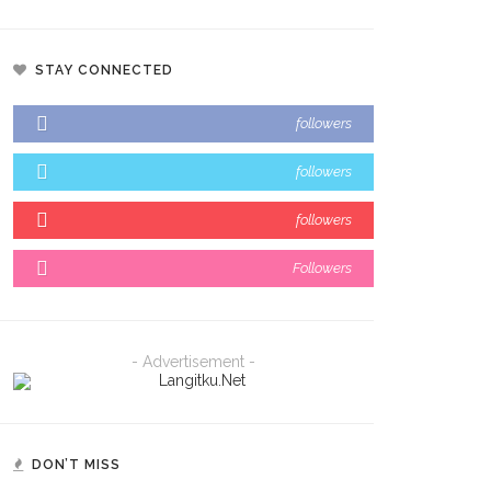
STAY CONNECTED
followers
followers
followers
Followers
- Advertisement -
DON’T MISS