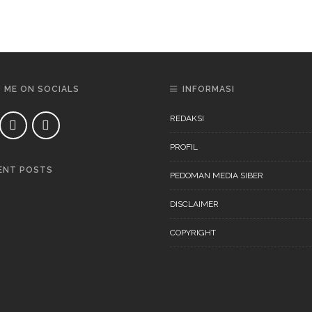
D ME ON SOCIALS
INFORMASI
REDAKSI
PROFIL
ENT POSTS
PEDOMAN MEDIA SIBER
DAERAH
NEWS
DISCLAIMER
COPYRIGHT
DAERAH
NEWS
“Ini Bukan Festival” Akan
Digelar Pertengahan
November 202