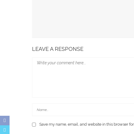
Wali Kota Makassar Paparkan Potensi Investasi
Wali Kota Makassar Tekankan Perlindungan Ana
Munafri Beberkan Kondisi Kritis TPA, Ajak DPR
LEAVE A RESPONSE
Save my name, email, and website in this browser for