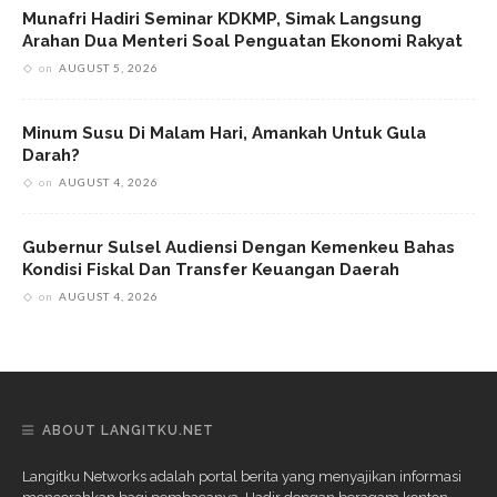
Munafri Hadiri Seminar KDKMP, Simak Langsung
Arahan Dua Menteri Soal Penguatan Ekonomi Rakyat
on
AUGUST 5, 2026
Minum Susu Di Malam Hari, Amankah Untuk Gula
Darah?
on
AUGUST 4, 2026
Gubernur Sulsel Audiensi Dengan Kemenkeu Bahas
Kondisi Fiskal Dan Transfer Keuangan Daerah
on
AUGUST 4, 2026
ABOUT LANGITKU.NET
Langitku Networks adalah portal berita yang menyajikan informasi