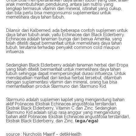
anak membutuhkan pendukung, antara lain nutrisi yang
lengkap termasuk vitamin dan mineral, istirahat yang cukup,
dan bila perlu bisa mengonsumsi suplementasi untuk
memelihara daya tahan tubuh.
Dilansir dari Kalbemed, ada beberapa contoh suplemen untuk
daya tahan tubuh anak, yaitu Echinacea dan Black Elderberry.
Echinacea adalah tanaman bunga dari benua Amerika, yang
telah diteliti dapat bermanfaat untuk memelihara daya tahan
tubuh, terutama terhadap penyakit common cold maupun
influenza.
Sedangkan Black Elderberry adalah tanaman herbal dari Eropa
yang telah diteliti bermanfaat untuk memelihara daya tahan
tubuh sehingga dapat mempersingkat durasi influenza. Untuk
mendapatkan manfaat dari kedua herbal tersebut, ditambah
dengan suplementasi vitamin dan mineral, orang tua bisa
memanfaatkan produk Starmuno dan Starmuno Kid.
Starmuno adalah suplemen kaplet yang mengandung bahan
aktif Polinacea (Ekstrak Echinacea angustifolia terstandar),
Ekstrak Black Elderberry, Vitamin C dan Zinc. Sedangkan
Starmuno Kid adalah sirup rasa anggur yang mengandung
bahan aktif Polinacea (Ekstrak Echinacea angustifolia terstandar),
Ekstrak Black Elderberry, dan Zinc.
(ega/ega)
source : Nurcholis Maarif – detikHealth