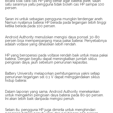
Bicara soal cara cas HP yang benar agar baterai awet, salah
satu sarannya yaitu pengguna tidak boleh cas HP sampai 100
persen.
Saran ini untuk sebagian pengguna mungkin terdengar aneh.
Namun nyatanya baterai HP berada pada tegangan lebih tinggi
ketika berada pada 100 persen.
Android Authority menuliskan mengisi daya ponsel 30-80
persen bisa memperpanjang masa pakai baterai. Penyebabnya
adalah voltase yang dihasilkan lebih rendah.
HP yang beroperasi pada voltase rendah baik untuk masa pakai
baterai. Dengan begitu dapat meningkatkan jumlah siklus
pengisian daya, jauh sebelum penurunan kapasitas.
Battery University melaporkan perhitungannya yakni setiap
penurunan tegangan sel 0,1 V dapat menggandakan siklus
hidup baterai.
Dalam laporan yang sama, Android Authority menekankan
untuk mengakhiri pengisian daya baterai pada 80-90 persen.
Ini akan lebih baik daripada mengisi penuh.
Selain itu, pengguna HP juga diminta untuk menghindari