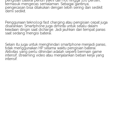
pengisian baterai penuh yakni dari nol hingga 100 persen,
termasuk mengecas semalaman. Sebagai gantinya,
pengecasan bisa dilakukan dengan lebih sering dan sedikit
demi sedikit.
Penggunaan teknologi fast charging atau pengisian cepat juga
disarankan. Smartphone juga diminta untuk selalu dalam
keadaan dingin saat dicharge. Jadi jauhkan dari tempat panas
saat sedang mengisi baterai.
Selain itu juga untuk menghindari smartphone menjadi panas,
tidak menggunakan HP selama waktu pengisian baterai.
Aktivitas yang perlu dihindari adalah seperti bermain game
intensif, streaming video atau menjalankan beban kerja yang
intensif.