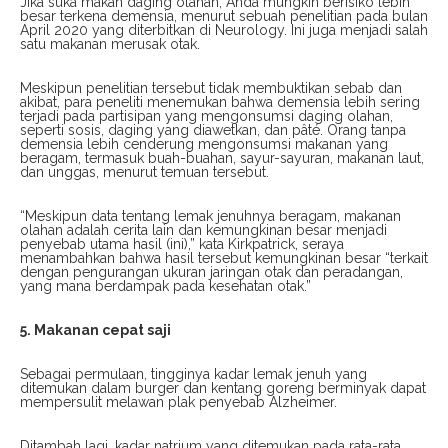
Jika suka makan daging olahan, Anda mungkin berisiko lebih
besar terkena demensia, menurut sebuah penelitian pada bulan
April 2020 yang diterbitkan di Neurology. Ini juga menjadi salah
satu makanan merusak otak.
Meskipun penelitian tersebut tidak membuktikan sebab dan
akibat, para peneliti menemukan bahwa demensia lebih sering
terjadi pada partisipan yang mengonsumsi daging olahan,
seperti sosis, daging yang diawetkan, dan pâté. Orang tanpa
demensia lebih cenderung mengonsumsi makanan yang
beragam, termasuk buah-buahan, sayur-sayuran, makanan laut,
dan unggas, menurut temuan tersebut.
“Meskipun data tentang lemak jenuhnya beragam, makanan
olahan adalah cerita lain dan kemungkinan besar menjadi
penyebab utama hasil (ini),” kata Kirkpatrick, seraya
menambahkan bahwa hasil tersebut kemungkinan besar “terkait
dengan pengurangan ukuran jaringan otak dan peradangan,
yang mana berdampak pada kesehatan otak.”
5. Makanan cepat saji
Sebagai permulaan, tingginya kadar lemak jenuh yang
ditemukan dalam burger dan kentang goreng berminyak dapat
mempersulit melawan plak penyebab Alzheimer.
Ditambah lagi, kadar natrium yang ditemukan pada rata-rata