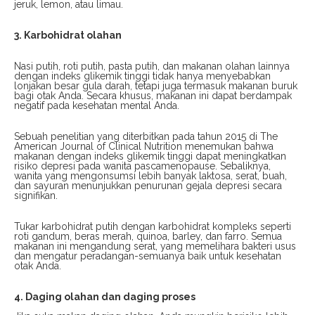
jeruk, lemon, atau limau.
3. Karbohidrat olahan
Nasi putih, roti putih, pasta putih, dan makanan olahan lainnya
dengan indeks glikemik tinggi tidak hanya menyebabkan
lonjakan besar gula darah, tetapi juga termasuk makanan buruk
bagi otak Anda. Secara khusus, makanan ini dapat berdampak
negatif pada kesehatan mental Anda.
Sebuah penelitian yang diterbitkan pada tahun 2015 di The
American Journal of Clinical Nutrition menemukan bahwa
makanan dengan indeks glikemik tinggi dapat meningkatkan
risiko depresi pada wanita pascamenopause. Sebaliknya,
wanita yang mengonsumsi lebih banyak laktosa, serat, buah,
dan sayuran menunjukkan penurunan gejala depresi secara
signifikan.
Tukar karbohidrat putih dengan karbohidrat kompleks seperti
roti gandum, beras merah, quinoa, barley, dan farro. Semua
makanan ini mengandung serat, yang memelihara bakteri usus
dan mengatur peradangan-semuanya baik untuk kesehatan
otak Anda.
4. Daging olahan dan daging proses