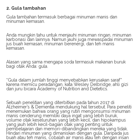
2. Gula tambahan
Gula tambahan termasuk berbagai minuman manis dan
minuman kemasan.
Anda mungkin tahu untuk menjauhi minuman ringan, minuman
karbonasi dan lainnya. Namun jauhi juga mewaspadai minuman
jus buah kemasan, minuman berenergi, dan teh manis
kemasan.
Alasan yang sama mengapa soda termasuk makanan buruk
bagi otak Anda: gula.
“Gula dalam jumlah tinggi menyebabkan kerusakan saraf”
karena memicu peradangan, kata Wesley Delbridge, ahli gizi
dan juru bicara Academy of Nutrition and Dietetics.
Sebuah penelitian yang diterbitkan pada tahun 2017 di
Alzheimer’s & Dementia mendukung hal tersebut. Para peneliti
menemukan bahwa orang yang rutin mengonsumsi minuman
manis cenderung memiliki daya ingat yang lebih buruk,
volume otak keseluruhan yang lebih kecil, dan hipokampus
yang jauh lebih kecil-bagian otak yang penting untuk
pembelajaran dan memori-dibandingkan mereka yang tidak.
Hindari minuman yang dimaniskan dengan gula. Daripada jus
buah atau teh manis, cobalah air manis atau teh dengan irisan