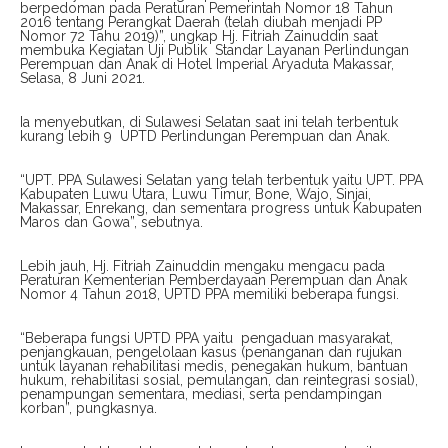
berpedoman pada Peraturan Pemerintah Nomor 18 Tahun
2016 tentang Perangkat Daerah (telah diubah menjadi PP
Nomor 72 Tahu 2019)”, ungkap Hj. Fitriah Zainuddin saat
membuka Kegiatan Uji Publik Standar Layanan Perlindungan
Perempuan dan Anak di Hotel Imperial Aryaduta Makassar,
Selasa, 8 Juni 2021.
Ia menyebutkan, di Sulawesi Selatan saat ini telah terbentuk
kurang lebih 9 UPTD Perlindungan Perempuan dan Anak.
“UPT. PPA Sulawesi Selatan yang telah terbentuk yaitu UPT. PPA
Kabupaten Luwu Utara, Luwu Timur, Bone, Wajo, Sinjai,
Makassar, Enrekang, dan sementara progress untuk Kabupaten
Maros dan Gowa”, sebutnya.
Lebih jauh, Hj. Fitriah Zainuddin mengaku mengacu pada
Peraturan Kementerian Pemberdayaan Perempuan dan Anak
Nomor 4 Tahun 2018, UPTD PPA memiliki beberapa fungsi.
“Beberapa fungsi UPTD PPA yaitu pengaduan masyarakat,
penjangkauan, pengelolaan kasus (penanganan dan rujukan
untuk layanan rehabilitasi medis, penegakan hukum, bantuan
hukum, rehabilitasi sosial, pemulangan, dan reintegrasi sosial),
penampungan sementara, mediasi, serta pendampingan
korban”, pungkasnya.