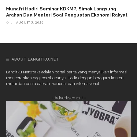
Munafri Hadiri Seminar KDKMP, Simak Langsung
Arahan Dua Menteri Soal Penguatan Ekonomi Rakyat
on
AUGUST 5, 2026
ABOUT LANGITKU.NET
Langitku Networks adalah portal berita yang menyajikan informasi
mencerahkan bagi pembacanya. Hadir dengan beragam konten,
mulai dari berita daerah, nasional dan internasional.
- Advertisement -