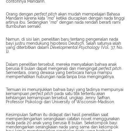
contohnya Mandarin.
Orang dengan
perfect pitch
akan mudah mempelajari Bahasa
Mandarin karena kata “
ma
” ketika diucapkan dengan nada tinggi
artinya ibu. Sedangkan “
ma
” dengan nada rendah berarti rami
(tumbuhan semak).
Namun, di sisi lain, penelitian baru tentang pengenalan nada
bayi justru mendukung hipotesis Deutsch. Salah satunya ialah
yang diterbitkan dalam
Developmental Psychology
(Vol. 37, No.
1).
Dalam penelitian tersebut, mereka menyatakan bahwa anak
berusia 8 bulan dapat mengenali dan mengingat
perfect pitch
.
Sementara, orang dewasa yang berbicara hanya mampu
memperhatikan hubungan nada tanpa bisa mengingatnya.
Temuan ini menunjukkan bahwa bayi yang tadinya mempunyai
kemampuan
perfect pitch
pada satu titik tertentu akan
kehilangan kemampuan tersebut, ungkap Jenny Saffran,
Professor Psikologi dari University of Wisconsin-Madison.
Kesimpulan Saffran itu didapat dari hasil penelitian saat
memperdengarkan serangkaian catatan novel menggunakan
nada pada 20 anak yang berusia 8 bulan. Sekelompok bayi
mendengarkan serangkaian nada yang sama dan kelompok
bayi lainya mendengarkan rangkaian nada yang berbeda.