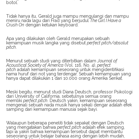
botol.
Tidak hanya itu, Gerald juga mampu mengulangi dan mampu
meniru nada lagu dari Frad yang berjudul
The Girl I Have a
Crush On
dengan ketukan keyboard.
Apa yang dilakukan oleh Gerald merupakan sebuah
kemampuan musik langka yang disebut
perfect pitch/absolut
pitch
.
Menurut sebuah studi yang diterbitkan dalam
Journal of
Acoustical Society of America
(Vol. 116, No. 4),
perfect
pitch
adalah kemampuan seseorang untuk mengidentifikasi
nama huruf dari not yang terdengar. Sebuah kemampuan yang
hanya dapat dilakukan 1 dari 10.000 orang Amerika Serikat.
Meski begitu, menurut studi Diana Deutsch, professor Psikologi
dari University of California, sebetulnya semua orang
memliki
perfect pitch
. Deutsch yakin, kemampuan seseorang
mengenali sebuah nada musik hanya sekali dengar adalah efek
samping dari kemampuan manusia sejak bayi.
Walaupun beberapa peneliti tidak sepakat dengan Deutsch
yang mengatakan bahwa
perfect pitch
adalah efek samping,
tapi ia yakin bahwa kemampuan tersebut dapat membantu
seseorang untuk belajar bahasa asing dengan lebih mudah,