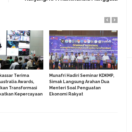
kassar Terima
Munafri Hadiri Seminar KDKMP,
Gub
ustralia Awards,
Simak Langsung Arahan Dua
Den
kan Transformasi
Menteri Soal Penguatan
Kon
gkatkan Kepercayaan
Ekonomi Rakyat
Keu