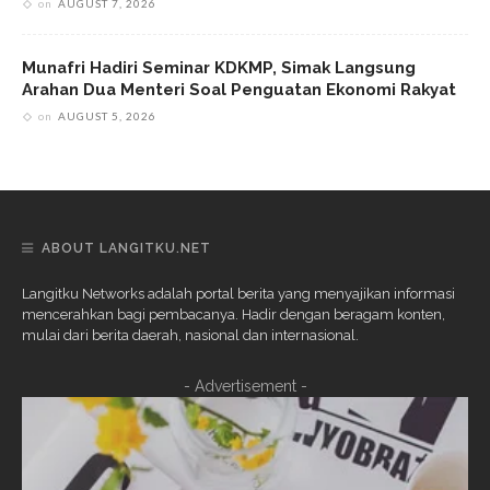
on
AUGUST 7, 2026
Munafri Hadiri Seminar KDKMP, Simak Langsung
Arahan Dua Menteri Soal Penguatan Ekonomi Rakyat
on
AUGUST 5, 2026
ABOUT LANGITKU.NET
Langitku Networks adalah portal berita yang menyajikan informasi
mencerahkan bagi pembacanya. Hadir dengan beragam konten,
mulai dari berita daerah, nasional dan internasional.
- Advertisement -