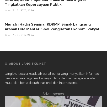
Tingkatkan Kepercayaan Publik
on
AUGUST 7, 2026
Munafri Hadiri Seminar KDKMP, Simak Langsung
Arahan Dua Menteri Soal Penguatan Ekonomi Rakyat
on
AUGUST 5, 2026
ABOUT LANGITKU.NET
Langitku Networks adalah portal berita yang menyajikan informasi
mencerahkan bagi pembacanya. Hadir dengan beragam konten,
mulai dari berita daerah, nasional dan internasional.
- Advertisement -