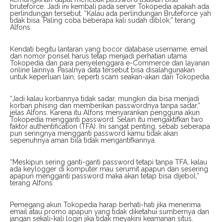
bruteforce. Jadi ini kembali pada server Tokopedia apakah ada
perlindungan tersebut. “Kalau ada perlindungan Bruteforce yah
tidak bisa. Paling coba beberapa kali sudah diblok,” terang
Alfons.
Kendati begitu lantaran yang bocor database username, email
dan nomor ponsel harus tetap menjadi perhatian utama
Tokopedia dan para penyelenggara e-Commerce dan layanan
online lainnya. Pasalnya data tersebut bisa disalahgunakan
untuk keperluan lain, seperti scam seakan-akan dari Tokopedia.
“Jadi kalau korbannya tidak sadar, mungkin dia bisa menjadi
korban phising dan memberikan passwordnya tanpa sadar,”
jelas Alfons. Karena itu Alfons menyarankan pengguna akun
Tokopedia mengganti password. Selain itu mengaktifkan two
faktor authentification (TFA). Ini sangat penting, sebab seberapa
pun seringnya mengganti password kamu tidak akan
sepenuhnya aman bila tidak mengantifkannya.
“Meskipun sering ganti-ganti password tetapi tanpa TFA, kalau
ada keylogger di komputer mau serumit apapun dan sesering
apapun mengganti password maka akan tetap bisa dijebol,”
terang Alfons.
Pemegang akun Tokopedia harap berhati-hati jika menerima
email atau promo apapun yang tidak diketahui sumbernya dan
jangan sekali-kali login jika tidak meyakini keamanan situs.