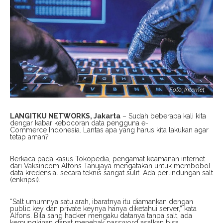
Foto: Internet
LANGITKU NETWORKS, Jakarta
– Sudah beberapa kali kita
dengar kabar kebocoran data pengguna e-
Commerce Indonesia. Lantas apa yang harus kita lakukan agar
tetap aman?
Berkaca pada kasus Tokopedia, pengamat keamanan internet
dari Vaksincom Alfons Tanujaya mengatakan untuk membobol
data kredensial secara teknis sangat sulit. Ada perlindungan salt
(enkripsi).
“Salt umumnya satu arah, ibaratnya itu diamankan dengan
public key dan private keynya hanya diketahui server,” kata
Alfons. Bila sang hacker mengaku datanya tanpa salt, ada
kemungkinan dapat menebak password asalkan bisa