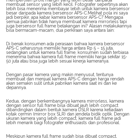
memperoleh profit margin yang lebih besar daripada
membuat sensor yang lebih kecil. Fotografer sepertinya akan
lebih bisa menerima membayar lebih untuk kamera bersensor
besar daripada kamera bersensor APS-C.Melihat pola ini saya
jadi berpikir, apa kabar kamera bersensor APS-C? Mengapa
semua pabrikan tidak hanya membuat kamera mirrorless tapi
juga bersensor full frame belakangan ini? Alasan melakukannya
bisa bermacam-macam, dua perkiraan saya antara lain:
Di benak konsumen ada perasaan bahwa kamera bersensor
APS-C seharusnya memiliki harga antara Rp 5 – 15 juta,
sedangkan untuk kamera full frame, konsumen sudah terbiasa
menerima bahwa kamera full frame memiliki harga sekitar 15-
50 juta atau bisa juga lebih sesuai kinerja kameranya.
Dengan pasar kamera yang makin menyusut, tentunya
membuat dan menjual kamera APS-C dengan harga rendah
akan semakin sulit untuk pabrikan kamera saat ini dan ke
depannya.
Kedua, dengan berkembangnya kamera mirrorless, kamera
dengan sensor full frame bisa dibuat jauh lebih compact
dibandingkan dalam bentuk kamera DSLR karena ketiadaan
kotak cermin (mirror box SLR) dan jendela bidik optik. Dengan
ukuran kamera yang lebih compact, kamera full frame jadi
lebih menarik bagi fotografer enthusiasts dan profesional.
Meskipun kamera full frame sudah bisa dibuat compact,