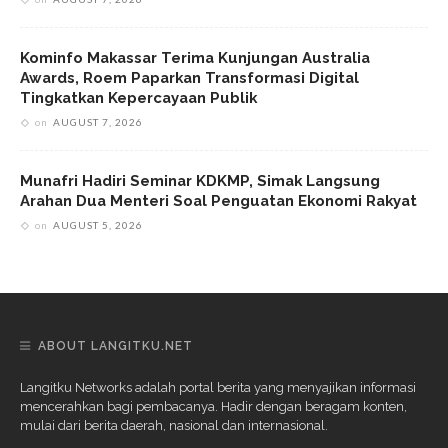
Kominfo Makassar Terima Kunjungan Australia
Awards, Roem Paparkan Transformasi Digital
Tingkatkan Kepercayaan Publik
on
AUGUST 7, 2026
Munafri Hadiri Seminar KDKMP, Simak Langsung
Arahan Dua Menteri Soal Penguatan Ekonomi Rakyat
on
AUGUST 5, 2026
ABOUT LANGITKU.NET
Langitku Networks adalah portal berita yang menyajikan informasi
mencerahkan bagi pembacanya. Hadir dengan beragam konten,
mulai dari berita daerah, nasional dan internasional.