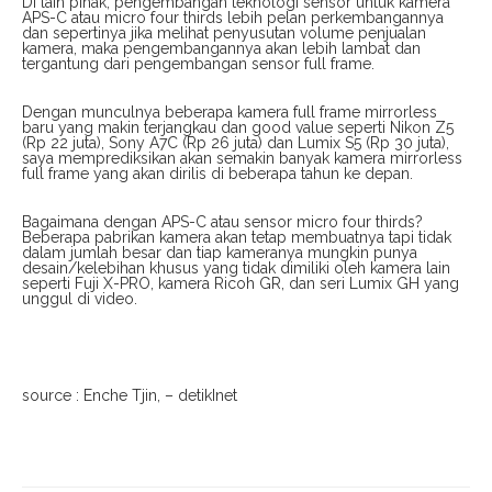
Di lain pihak, pengembangan teknologi sensor untuk kamera
APS-C atau micro four thirds lebih pelan perkembangannya
dan sepertinya jika melihat penyusutan volume penjualan
kamera, maka pengembangannya akan lebih lambat dan
tergantung dari pengembangan sensor full frame.
Dengan munculnya beberapa kamera full frame mirrorless
baru yang makin terjangkau dan good value seperti Nikon Z5
(Rp 22 juta), Sony A7C (Rp 26 juta) dan Lumix S5 (Rp 30 juta),
saya memprediksikan akan semakin banyak kamera mirrorless
full frame yang akan dirilis di beberapa tahun ke depan.
Bagaimana dengan APS-C atau sensor micro four thirds?
Beberapa pabrikan kamera akan tetap membuatnya tapi tidak
dalam jumlah besar dan tiap kameranya mungkin punya
desain/kelebihan khusus yang tidak dimiliki oleh kamera lain
seperti Fuji X-PRO, kamera Ricoh GR, dan seri Lumix GH yang
unggul di video.
source : Enche Tjin, – detikInet