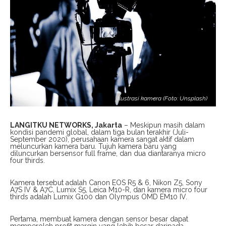
Ilustrasi kamera (Foto: Unsplash)
LANGITKU NETWORKS, Jakarta
– Meskipun masih dalam
kondisi pandemi global, dalam tiga bulan terakhir (Juli-
September 2020), perusahaan kamera sangat aktif dalam
meluncurkan kamera baru. Tujuh kamera baru yang
diluncurkan bersensor full frame, dan dua diantaranya micro
four thirds.
Kamera tersebut adalah Canon EOS R5 & 6, Nikon Z5, Sony
A7S IV & A7C, Lumix S5, Leica M10-R, dan kamera micro four
thirds adalah Lumix G100 dan Olympus OMD EM10 IV.
Pertama, membuat kamera dengan sensor besar dapat