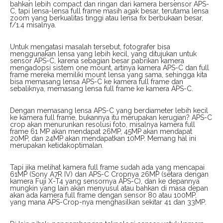
bahkan lebih compact dan ringan dari kamera bersensor APS-
C, tapi lensa-lensa full frame masih agak besar, terutama lensa
zoom yang berkualitas tinggi atau lensa fix berbukaan besar,
f/1.4 misalnya.
Untuk mengatasi masalah tersebut, fotografer bisa
menggunakan lensa yang lebih kecil, yang ditujukan untuk
sensor APS-C, karena sebagian besar pabrikan kamera
mengadopsi sistem one mount, artinya kamera APS-C dan full
frame mereka memiliki mount lensa yang sama, sehingga kita
bisa memasang lensa APS-C ke kamera full frame dan
sebaliknya, memasang lensa full frame ke kamera APS-C.
Dengan memasang lensa APS-C yang berdiameter lebih kecil
ke kamera full frame, bukannya itu merupakan kerugian? APS-C
crop akan menurunkan resolusi foto, misalnya kamera full
frame 61 MP akan mendapat 26MP, 45MP akan mendapat
20MP, dan 24MP akan mendapatkan 10MP. Memang hal ini
merupakan ketidakoptimalan.
Tapi jika melihat kamera full frame sudah ada yang mencapai
61MP (Sony A7R IV) dan APS-C Cropnya 26MP (setara dengan
kamera Fuji X-T4 yang sensornya APS-C), dan ke depannya
mungkin yang lain akan menyusul atau bahkan di masa depan
akan ada kamera full frame dengan sensor 80 atau 100MP,
yang mana APS-Crop-nya menghasilkan sekitar 41 dan 33MP.