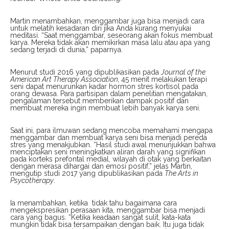
Martin menambahkan, menggambar juga bisa menjadi cara
untuk melatih kesadaran diri jika Anda kurang menyukai
meditasi. “Saat menggambar, seseorang akan fokus membuat
karya. Mereka tidak akan memikirkan masa lalu atau apa yang
sedang terjadi di dunia,” paparnya.
Menurut studi 2016 yang dipublikasikan pada
Journal of the
American Art Therapy Association,
45 menit melakukan terapi
seni dapat menurunkan kadar hormon stres kortisol pada
orang dewasa. Para partisipan dalam penelitian mengatakan,
pengalaman tersebut memberikan dampak positif dan
membuat mereka ingin membuat lebih banyak karya seni.
Saat ini, para ilmuwan sedang mencoba memahami mengapa
menggambar dan membuat karya seni bisa menjadi pereda
stres yang menakjubkan. “Hasil studi awal menunjukkan bahwa
menciptakan seni meningkatkan aliran darah yang signifikan
pada korteks prefontal medial, wilayah di otak yang berkaitan
dengan merasa dihargai dan emosi positif,” jelas Martin,
mengutip studi 2017 yang dipublikasikan pada
The Arts in
Psycotherapy
.
Ia menambahkan, ketika tidak tahu bagaimana cara
mengekspresikan perasaan kita, menggambar bisa menjadi
cara yang bagus. “Ketika keadaan sangat sulit, kata-kata
mungkin tidak bisa tersampaikan dengan baik. Itu juga tidak