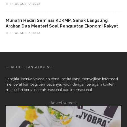
on
AUGUST 7, 2026
Munafri Hadiri Seminar KDKMP, Simak Langsung
Arahan Dua Menteri Soal Penguatan Ekonomi Rakyat
on
AUGUST 5, 2026
ABOUT LANGITKU.NET
Langitku Networks adalah portal berita yang menyajikan informasi
mencerahkan bagi pembacanya. Hadir dengan beragam konten,
mulai dari berita daerah, nasional dan internasional.
- Advertisement -