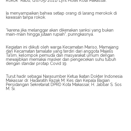
Rokok” Rabu, (26/05/2021) Lynt Hotel Kota Makassar.
Ia menyampaikan bahwa setiap orang di larang merokok di
kawasan tanpa rokok.
“karena jika melanggar akan dikenakan sanksi yang bukan
main-main hingga jutaan rupiah”, punngkasnya.
Kegiatan ini diikuti oleh warga Kecamatan Mariso, Mamajang
dan Kecamatan tamalate yang terdiri dari anggota Majelis
Ta’lim, kelompok pemuda dan masyarakat umum dengan
mewajibkan memakai masker dan pengecekan suhu tubuh
dengan standar protap Covid 19.
Turut hadir sebagai Narasumber Ketua Ikatan Dokter Indonesia
Makassar dr. Hadaratih Razak M. Kes dan Kepala Bagian
Persidangan Sekretariat DPRD Kota Makassar, H. Jabbar S. Sos
M. Si.