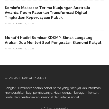
Kominfo Makassar Terima Kunjungan Australia
Awards, Roem Paparkan Transformasi Digital
Tingkatkan Kepercayaan Publik
on
AUGUST 7, 2026
Munafri Hadiri Seminar KDKMP, Simak Langsung
Arahan Dua Menteri Soal Penguatan Ekonomi Rakyat
on
AUGUST 5, 2026
ABOUT LANGITKU.NET
Langitku Networks adalah portal berita yang menyajikan informasi
mencerahkan bagi pembacanya. Hadir dengan beragam konten,
mulai dari berita daerah, nasional dan internasional.
- Advertisement -