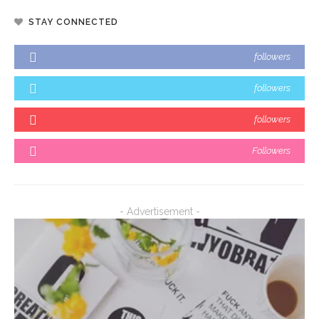
STAY CONNECTED
followers
followers
followers
Followers
- Advertisement -