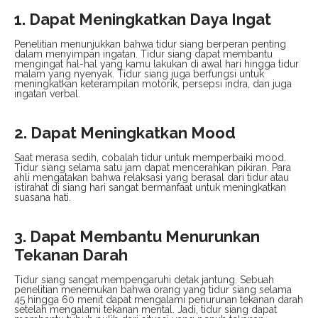
1. Dapat Meningkatkan Daya Ingat
Penelitian menunjukkan bahwa tidur siang berperan penting
dalam menyimpan ingatan. Tidur siang dapat membantu
mengingat hal-hal yang kamu lakukan di awal hari hingga tidur
malam yang nyenyak. Tidur siang juga berfungsi untuk
meningkatkan keterampilan motorik, persepsi indra, dan juga
ingatan verbal.
2. Dapat Meningkatkan Mood
Saat merasa sedih, cobalah tidur untuk memperbaiki mood.
Tidur siang selama satu jam dapat mencerahkan pikiran. Para
ahli mengatakan bahwa relaksasi yang berasal dari tidur atau
istirahat di siang hari sangat bermanfaat untuk meningkatkan
suasana hati.
3. Dapat Membantu Menurunkan
Tekanan Darah
Tidur siang sangat mempengaruhi detak jantung. Sebuah
penelitian menemukan bahwa orang yang tidur siang selama
45 hingga 60 menit dapat mengalami penurunan tekanan darah
setelah mengalami tekanan mental. Jadi, tidur siang dapat