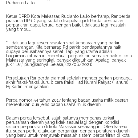
Rudianto Lallo.
Ketua DPRD Kota Makassar, Rudianto Lallo berharap, Ranperda
prakarsa DPRD yang sudah disepakati jadi Perda, persoalan
perparkiran dapat terurai dengan baik, tidak ada lagi masalah
yang timbul.
“Tidak ada lagi kesemrawutan soal kendaraan yang parkir
sembarangan. Kita berharap Pd parkir pendapatannya naik
supaya perusahaannya sehat. Tapi yang utama adalah
bagaimana aturan ini membuat perparkiran semakin baik di kota
Makassar yang seringkali banyak dikeluhkan. Apalagi banyak
jukir liar,” pungkasnya, Selasa, (22/06/2021).
Persetujuan Ranperda diambil setelah mendengarkan pendapat
akhir fraksi-fraksi. Juru bicara fraksi Hati Nurani Rakyat (Hanura),
Hj Kartini mengatakan,
Perda nomor 54 tahun 2017 tentang badan usaha milik daerah
menentukan dua jenis badan usaha milik daerah.
Dalam perda tersebut, salah satunya membahas terkait
perusahaan daerah yang tidak sesuai lagi dengan kondisi
sistem perparkiran di kota Makassar sekarang ini. Oleh karena
itu, sudah perlu dilakukan pergantian dengan peraturan daerah
yang baru untuk menjawab masalah sistem perparkiran di kota