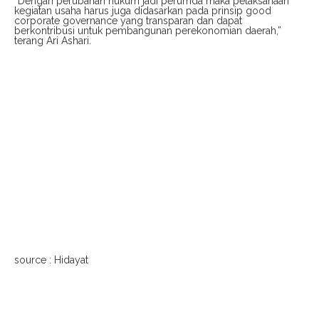
“Dengan perubahan hukum jadi perumda maka pelaksanaan
kegiatan usaha harus juga didasarkan pada prinsip good
corporate governance yang transparan dan dapat
berkontribusi untuk pembangunan perekonomian daerah,”
terang Ari Ashari.
source : Hidayat