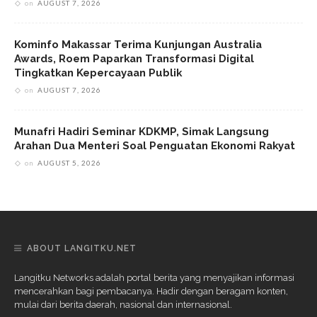
on
AUGUST 7, 2026
Kominfo Makassar Terima Kunjungan Australia
Awards, Roem Paparkan Transformasi Digital
Tingkatkan Kepercayaan Publik
on
AUGUST 7, 2026
Munafri Hadiri Seminar KDKMP, Simak Langsung
Arahan Dua Menteri Soal Penguatan Ekonomi Rakyat
on
AUGUST 5, 2026
ABOUT LANGITKU.NET
Langitku Networks adalah portal berita yang menyajikan informasi
mencerahkan bagi pembacanya. Hadir dengan beragam konten,
mulai dari berita daerah, nasional dan internasional.