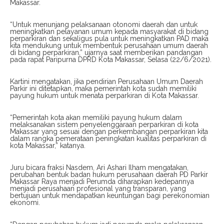
Makassar.
“Untuk menunjang pelaksanaan otonomi daerah dan untuk
meningkatkan pelayanan umum kepada masyarakat di bidang
perparkiran dan sekaligus pula untuk meningkatkan PAD maka
kita mendukung untuk membentuk perusahaan umum daerah
di bidang perparkiran,” ujarnya saat memberikan pandangan
pada rapat Paripurna DPRD Kota Makassar, Selasa (22/6/2021).
Kartini mengatakan, jika pendirian Perusahaan Umum Daerah
Parkir ini ditetapkan, maka pemerintah kota sudah memiliki
payung hukum untuk menata perparkiran di Kota Makassar.
“Pemerintah kota akan memiliki payung hukum dalam
melaksanakan sistem penyelenggaraan perparkiran di kota
Makassar yang sesuai dengan perkembangan perparkiran kita
dalam rangka pemerataan peningkatan kualitas perparkiran di
kota Makassar,” katanya.
Juru bicara fraksi Nasdem, Ari Ashari Ilham mengatakan,
perubahan bentuk badan hukum perusahaan daerah PD Parkir
Makassar Raya menjadi Perumda diharapkan kedepannya
menjadi perusahaan profesional yang transparan, yang
bertujuan untuk mendapatkan keuntungan bagi perekonomian
ekonomi.