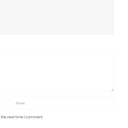
g Arahan Dua Menteri Soal Penguatan Ekonomi Rakyat
has Kondisi Fiskal Dan Transfer Keuangan Daerah
 Di Investment Forum Rakornas APINDO 2026
 the next time I comment.