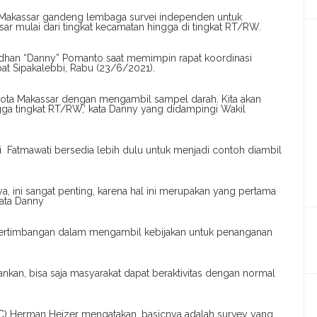
 Makassar gandeng lembaga survei independen untuk
ar mulai dari tingkat kecamatan hingga di tingkat RT/RW.
mdhan “Danny” Pomanto saat memimpin rapat koordinasi
at Sipakalebbi, Rabu (23/6/2021).
 kota Makassar dengan mengambil sampel darah. Kita akan
ga tingkat RT/RW,’ kata Danny yang didampingi Wakil
 Fatmawati bersedia lebih dulu untuk menjadi contoh diambil
, ini sangat penting, karena hal ini merupakan yang pertama
kata Danny
n pertimbangan dalam mengambil kebijakan untuk penanganan
ankan, bisa saja masyarakat dapat beraktivitas dengan normal
RC) Herman Heizer mengatakan, basicnya adalah survey yang