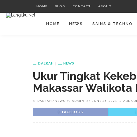
HOME
BLOG
CONTACT
ABOUT
HOME
NEWS
SAINS & TECHNO
DAERAH
NEWS
Ukur Tingkat Keke
Makassar Walikota
DAERAH
NEWS
by
ADMIN
on
JUNE 25, 2021
ADD C
FACEBOOK