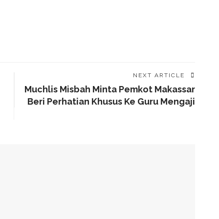
NEXT ARTICLE
Muchlis Misbah Minta Pemkot Makassar
Beri Perhatian Khusus Ke Guru Mengaji
alam Tahap Pengerjaan
Awards, Roem Paparkan Transformasi Digital