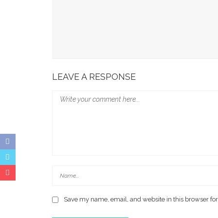
Munafri Hadiri Seminar KDKMP, Simak Langsun
Gubernur Sulsel Audiensi Dengan Kemenkeu Ba
Wali Kota Makassar Paparkan Potensi Investasi
LEAVE A RESPONSE
Save my name, email, and website in this browser for