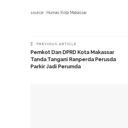
source : Humas Kota Makassar
PREVIOUS ARTICLE
Pemkot Dan DPRD Kota Makassar
Tanda Tangani Ranperda Perusda
Parkir Jadi Perumda
YOU MIGHT ALSO LIKE
49 Ruas Jalan Program MYP Pemprov Sulsel D
Kominfo Makassar Terima Kunjungan Australia 
Tingkatkan Kepercayaan Publik