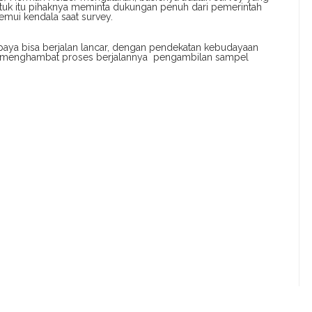
ntuk itu pihaknya meminta dukungan penuh dari pemerintah
mui kendala saat survey.
upaya bisa berjalan lancar, dengan pendekatan kebudayaan
k menghambat proses berjalannya pengambilan sampel