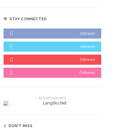
STAY CONNECTED
followers
followers
followers
Followers
- Advertisement -
DON’T MISS