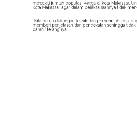
mewakili jumlah populasi warga di kota Makassar. U
kota Makassar agar dalam pelaksanaannya tidak mene
“Kita butuh dukungan teknik dari pemerintah kota s
memberi penjelasan dan pendekatan sehingga tida
darah,” terangnya.