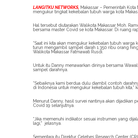
LANGITKU NETWORKS,
Makassar – Pemerintah Kota
mengukur tingkat kekebalan tubuh warga kota Makass
Hal tersebut diutarakan Walikota Makassar Moh. Ra
bersama master Covid se kota Makassar. Di ruang rap
“Saat ini kita akan mengukur kekebalan tubuh warga
turun mengambil sampel darah 1.350 ribu orang hing
Walikota Makassar Fatmawati Rusdi.
Untuk itu Danny menawarkan dirinya bersama Wawali
sampel darahnya.
“Sebaiknya kami berdua dulu diambil contoh darahnya
di Indonesia untuk mengukur kekebalan tubuh kita,” 
Menurut Danny, hasil survei nantinya akan dijadika
Covid 19 selanjutnya.
“Jika memenuhi indikator sesuai instrumen yang dijal
lagi,” jelasnya.
Sementara itu Direktur Celebes Research Center (C