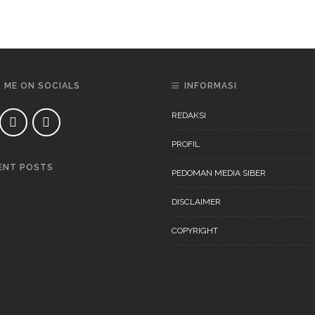
D ME ON SOCIALS
INFORMASI
REDAKSI
PROFIL
ENT POSTS
PEDOMAN MEDIA SIBER
DAERAH
NEWS
DISCLAIMER
COPYRIGHT
DAERAH
NEWS
“Ini Bukan Festival” Akan
Digelar Pertengahan
November 202