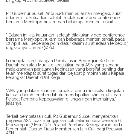
Lingkup Provinsi Sulawesi Selatan.
Plt Gubernur Sulsel, Andi Sudirman Sulaiman mengaku surat
edaran ini dikeluarkan setelah melakukan video conference
bersama Menkopolhukam dan beberapa menteri terkait.
” Edaran ini kita keluarkan setelah dilakukan video conference
bersama Menkopolhukam dan beberapa menteri terkait, pada
12 April lalu. Beberapa poin diatur dalam surat edaran tersebut,”
ungkapnya. Jumat (30/4).
Ia menjelaskan Larangan Pembatasan Bepergian Ke Luar
Daerah dan atau Mudik dikecualikan bagi ASN yang sedang
melaksanakan perjalanan kedinasan yang bersifat penting dan
telah mendapat surat tugas dari pejabat pimpinan atau Kepala
Perangkat Daerah/Unit Kerja.
“ASN yang dalam keadaan terpaksa perlu melakukan kegiatan
ke luar daerah terlebih dahulu mendapatkan izin tertulis dari
Pejabat Pembina Kepegawaian di lingkungan internalnya,”
jelasnya.
Terkait pembatasan cuti, Plt Gubernur Sulsel menyebutkan
pegawai ASN tidak mengajukan cuti selama masa periode 6
Mei sampai 17 Mei 2021 Pejabat Pembina Kepegawaian pada
Pemerintah Daerah Tidak Memberikan Izin Cuti bagi Pegawai
ASN.