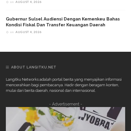
on
AUGUST 4, 2026
Gubernur Sulsel Audiensi Dengan Kemenkeu Bahas
Kondisi Fiskal Dan Transfer Keuangan Daerah
on
AUGUST 4, 2026
ABOUT LANGITKU.NET
Langitku Networks adalah portal berita yang menyajikan informasi
mencerahkan bagi pembacanya. Hadir dengan beragam konten,
mulai dari berita daerah, nasional dan internasional.
- Advertisement -