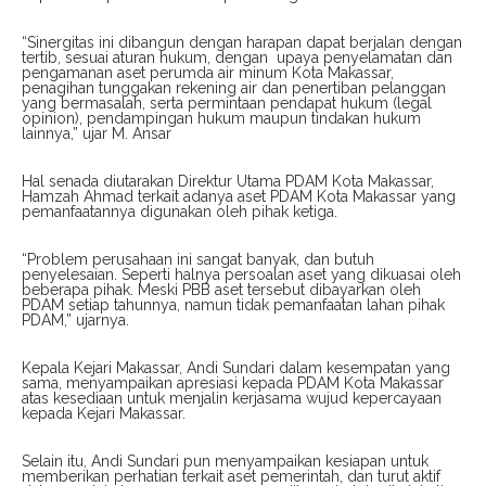
“Sinergitas ini dibangun dengan harapan dapat berjalan dengan
tertib, sesuai aturan hukum, dengan upaya penyelamatan dan
pengamanan aset perumda air minum Kota Makassar,
penagihan tunggakan rekening air dan penertiban pelanggan
yang bermasalah, serta permintaan pendapat hukum (legal
opinion), pendampingan hukum maupun tindakan hukum
lainnya,” ujar M. Ansar
Hal senada diutarakan Direktur Utama PDAM Kota Makassar,
Hamzah Ahmad terkait adanya aset PDAM Kota Makassar yang
pemanfaatannya digunakan oleh pihak ketiga.
“Problem perusahaan ini sangat banyak, dan butuh
penyelesaian. Seperti halnya persoalan aset yang dikuasai oleh
beberapa pihak. Meski PBB aset tersebut dibayarkan oleh
PDAM setiap tahunnya, namun tidak pemanfaatan lahan pihak
PDAM,” ujarnya.
Kepala Kejari Makassar, Andi Sundari dalam kesempatan yang
sama, menyampaikan apresiasi kepada PDAM Kota Makassar
atas kesediaan untuk menjalin kerjasama wujud kepercayaan
kepada Kejari Makassar.
Selain itu, Andi Sundari pun menyampaikan kesiapan untuk
memberikan perhatian terkait aset pemerintah, dan turut aktif