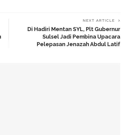
NEXT ARTICLE
Di Hadiri Mentan SYL, Plt Gubernur
n
Sulsel Jadi Pembina Upacara
Pelepasan Jenazah Abdul Latif
alam Tahap Pengerjaan
Awards, Roem Paparkan Transformasi Digital
g Arahan Dua Menteri Soal Penguatan Ekonomi Rakyat
has Kondisi Fiskal Dan Transfer Keuangan Daerah