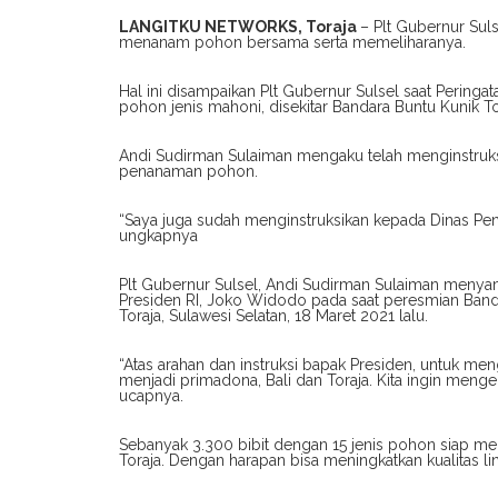
LANGITKU NETWORKS, Toraja
– Plt Gubernur Sul
menanam pohon bersama serta memeliharanya.
Hal ini disampaikan Plt Gubernur Sulsel saat Pering
pohon jenis mahoni, disekitar Bandara Buntu Kunik Tor
Andi Sudirman Sulaiman mengaku telah menginstruks
penanaman pohon.
“Saya juga sudah menginstruksikan kepada Dinas Pen
ungkapnya
Plt Gubernur Sulsel, Andi Sudirman Sulaiman menyam
Presiden RI, Joko Widodo pada saat peresmian Banda
Toraja, Sulawesi Selatan, 18 Maret 2021 lalu.
“Atas arahan dan instruksi bapak Presiden, untuk men
menjadi primadona, Bali dan Toraja. Kita ingin mengem
ucapnya.
Sebanyak 3.300 bibit dengan 15 jenis pohon siap me
Toraja. Dengan harapan bisa meningkatkan kualitas li