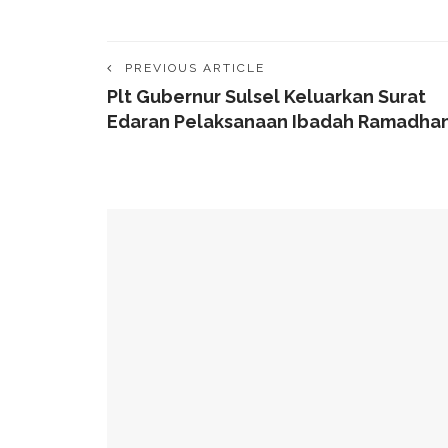
PREVIOUS ARTICLE
Plt Gubernur Sulsel Keluarkan Surat
Edaran Pelaksanaan Ibadah Ramadha
YOU MIGHT ALSO LIKE
49 Ruas Jalan Program MYP Pemprov Sulsel D
Kominfo Makassar Terima Kunjungan Australia 
Tingkatkan Kepercayaan Publik
Munafri Hadiri Seminar KDKMP, Simak Langsun
Gubernur Sulsel Audiensi Dengan Kemenkeu Ba