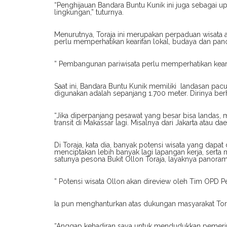
“Penghijauan Bandara Buntu Kunik ini juga sebagai 
lingkungan,” tuturnya.
Menurutnya, Toraja ini merupakan perpaduan wisata 
perlu memperhatikan kearifan lokal, budaya dan pan
” Pembangunan pariwisata perlu memperhatikan keari
Saat ini, Bandara Buntu Kunik memiliki landasan pacu
digunakan adalah sepanjang 1.700 meter. Dirinya ber
“Jika diperpanjang pesawat yang besar bisa landas, ma
transit di Makassar lagi. Misalnya dari Jakarta atau da
Di Toraja, kata dia, banyak potensi wisata yang dap
menciptakan lebih banyak lagi lapangan kerja, sert
satunya pesona Bukit Ollon Toraja, layaknya panor
” Potensi wisata Ollon akan direview oleh Tim OPD
Ia pun menghanturkan atas dukungan masyarakat Tor
“Anggap kehadiran saya untuk mendudukkan pemerin