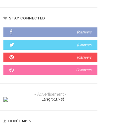
STAY CONNECTED
followers
followers
followers
Followers
- Advertisement -
DON’T MISS