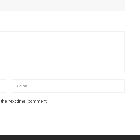
 Di Investment Forum Rakornas APINDO 2026
 the next time I comment.