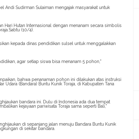
sel Andi Sudirman Sulaiman mengajak masyarakat untuk
atan Hari Hutan Internasional dengan menanam secara simbolis
aja.Sabtu (10/4).
ikan kepada dinas pendidikan sulsel untuk menggalakkan
didikan, agar setiap siswa bisa menanam 5 pohon,”
paikan, bahwa penanaman pohon ini dilakukan atas instruksi
r Udara (Bandara) Buntu Kunik Toraja, di Kabupaten Tana
ghijaukan bandara ini. Dulu di Indonesia ada dua tempat
balikan kejayaan pariwisata Toraja sama seperti Bali,”
nghijaukan di sepanjang jalan menuju Bandara Buntu Kunik
ngkungan di sekitar bandara.