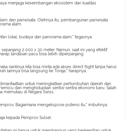
upaya menjaga keseimbangan ekosistem dan kualitas
alam dan pariwisata. Olehnya itu, pembangunan pariwisata
orama alam.
fan lokal, budaya dan panorama alam,” tegasnya.
 sepanjang 2.000 x 30 meter. Namun, saat ini yang efektif
harap landasan pacu bisa lebih diperpanjang.
ka nantinya kita bisa minta ada akses direct flight tanpa harus
erah lainnya bisa langsung ke Toraja,” harapnya.
at dimanfaatkan untuk meningkatkan pertumbuhan daerah dan
a memicu dan menghidupkan sentra-sentra ekonomi baru. Salah
ama memukau di Negara Swiss.
 Pemprov. Bagaimana mengekspose potensi itu,” imbuhnya.
aja kepada Pemprov Sulsel.
tahan ini hanya untuk membangun yang berkeadilan untuk