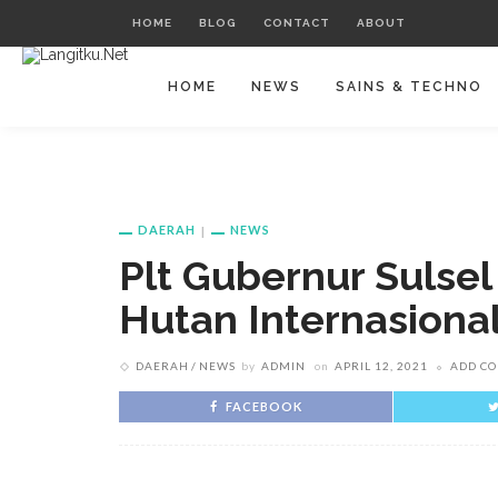
HOME
BLOG
CONTACT
ABOUT
HOME
NEWS
SAINS & TECHNO
DAERAH
NEWS
Plt Gubernur Sulsel
Hutan Internasiona
DAERAH
NEWS
by
ADMIN
on
APRIL 12, 2021
ADD C
FACEBOOK