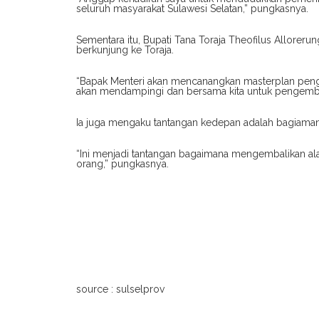
seluruh masyarakat Sulawesi Selatan,” pungkasnya.
Sementara itu, Bupati Tana Toraja Theofilus Allorer
berkunjung ke Toraja.
“Bapak Menteri akan mencanangkan masterplan peng
akan mendampingi dan bersama kita untuk pengemban
Ia juga mengaku tantangan kedepan adalah bagiaman
“Ini menjadi tantangan bagaimana mengembalikan ala
orang,” pungkasnya.
source : sulselprov