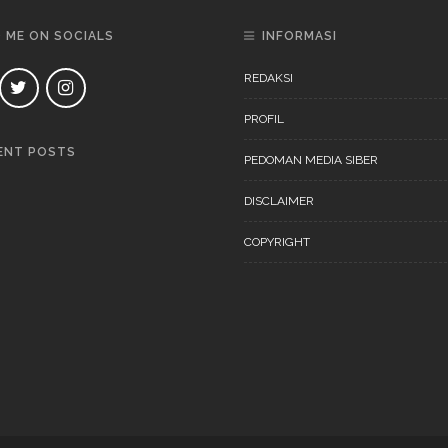
D ME ON SOCIALS
INFORMASI
REDAKSI
PROFIL
ENT POSTS
PEDOMAN MEDIA SIBER
DAERAH
NEWS
DISCLAIMER
COPYRIGHT
DAERAH
NEWS
“Ini Bukan Festival” Akan
Digelar Pertengahan
November 202
DAERAH
NEWS
“Ini Bukan Festival” Akan
Hadirkan Pertunjukan Dan
Workshop Untuk Anak-Anak