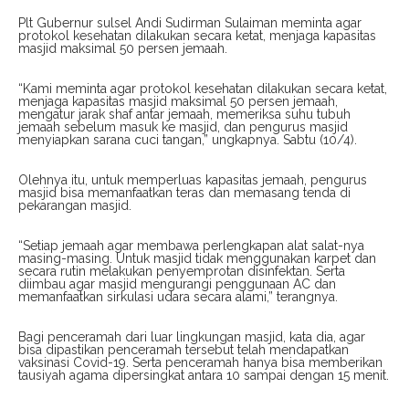
Plt Gubernur sulsel Andi Sudirman Sulaiman meminta agar
protokol kesehatan dilakukan secara ketat, menjaga kapasitas
masjid maksimal 50 persen jemaah.
“Kami meminta agar protokol kesehatan dilakukan secara ketat,
menjaga kapasitas masjid maksimal 50 persen jemaah,
mengatur jarak shaf antar jemaah, memeriksa suhu tubuh
jemaah sebelum masuk ke masjid, dan pengurus masjid
menyiapkan sarana cuci tangan,” ungkapnya. Sabtu (10/4).
Olehnya itu, untuk memperluas kapasitas jemaah, pengurus
masjid bisa memanfaatkan teras dan memasang tenda di
pekarangan masjid.
“Setiap jemaah agar membawa perlengkapan alat salat-nya
masing-masing. Untuk masjid tidak menggunakan karpet dan
secara rutin melakukan penyemprotan disinfektan. Serta
diimbau agar masjid mengurangi penggunaan AC dan
memanfaatkan sirkulasi udara secara alami,” terangnya.
Bagi penceramah dari luar lingkungan masjid, kata dia, agar
bisa dipastikan penceramah tersebut telah mendapatkan
vaksinasi Covid-19. Serta penceramah hanya bisa memberikan
tausiyah agama dipersingkat antara 10 sampai dengan 15 menit.