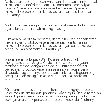
“Untuk acara pengajian dan Amaliyah Ramadan lainnya dapat
dilakukan setelah mendapatkan rekomendasi dari Satgas
Covid-19 setempat, dengan ketentuan jemaah/peserta
maksimal 50 persen dari kapasitas ruangan atau lapangan,”
ungkapnya.
Andi Sudirman menghimbau untuk pelaksanaan buka puasa
agar dilakukan di rumah masing-masing.
“Jika ada buka puasa bersama, dapat dilakukan dengan tetap
menerapkan protokol kesehatan dengan jumlah jamaah
maksimal 50 persen dari kapasitas ruangan dan paket per
orang (bukan prasmanan),” imbuhnya.
Ia pun meminta Bupati/Wali Kota se Sulsel untuk
menginstruksikan Satgas Covid-19 serta seluruh jajaran
terdepan sampai dengan tingkat RT, untuk mengawasi
penegakan protokol kesehatan selama Ramadan. Serta
diharapkan agar adanya penerapan sanksi atau teguran bagi
pengurus dan petugas masjid yang tidak taat protokol
kesehatan.
“Kita harus mendisiplinkan diri tentang pentingnya protokol
kesehatan dalam kondisi pandemi Covid-19 ini. Jadi diharapkan
seluruh pihak bersama untuk terus saling mengingatkan dan
bekerjasama untuk penerapan protokol kesehatan,” tuturnya.