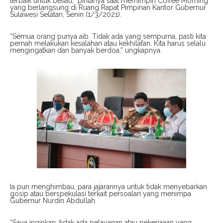
terbaik untuk beliau,” pintanya saat memimpin Coffee Morning
yang berlangsung di Ruang Rapat Pimpinan Kantor Gubernur
Sulawesi Selatan, Senin (1/3/2021).
“Semua orang punya aib. Tidak ada yang sempurna, pasti kita
pernah melakukan kesalahan atau kekhilafan. Kita harus selalu
mengingatkan dan banyak berdoa,” ungkapnya.
Ia pun menghimbau, para jajarannya untuk tidak menyebarkan
gosip atau berspekulasi terkait persoalan yang menimpa
Gubernur Nurdin Abdullah.
“Saya inginkan, tidak ada pelayanan atau pekerjaaan yang