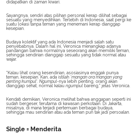
didapatkan di zaman kiwari.
Sayangnya, sendiri atas pilihan personal kerap dilihat sebagai
sesuatu yang menyedihkan. Terlebih di Indonesia, saat pergi ke
suatu lokasi tanpa teman yang menemani kerap dianggap
kesepian.
Budaya kolektif yang ada Indonesia menjadi salah satu
penyebabnya. Dalam hal ini, Veronica menangkap adanya
pandangan bahwa normalnya seseorang akan memiliki teman,
sehingga sendirian dianggap sesuatu yang tidak normal atau
wajar.
“Kalau lihat orang kesendirian, asosiasinya enggak punya
teman, kesepian. Kan, ada istilah ‘
mangan ora mangan yang
penting kumpul
‘.
Ngumpul
-nya lebih penting, orang akan
dianggap sehat, normal kalau
ngumpul
bareng,” jelas Veronica.
Kendati demikian, Veronica melihat bahwa anggapan seperti ini
sudah bergeser, terutama di kawasan perkotaan. Di Jakarta,
misalnya, di mana terjadi pertemuan berbagai budaya,
sehingga mau sendirian atau ada teman pun tak jadi persoalan.
Single = Menderita