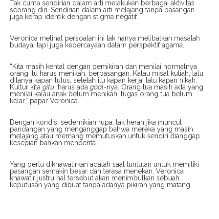
Tak cuma sendirian dalam arti melakukan berbagai aktivitas
seorang diri. Sendirian dalam arti melajang tanpa pasangan
juga kerap identik dengan stigma negatif.
Veronica melihat persoalan ini tak hanya melibatkan masalah
budaya, tapi juga kepercayaan dalam perspektif agama.
“Kita masih kental dengan pemikiran dan menilai normalnya
orang itu harus menikah, berpasangan. Kalau misal kuliah, lalu
ditanya kapan lulus, setelah itu kapan kerja, lalu kapan nikah.
Kultur kita
gitu
, harus ada
goal
-nya. Orang tua masih ada yang
menilai kalau anak belum menikah, tugas orang tua belum
kelar,” papar Veronica.
Dengan kondisi sedemikian rupa, tak heran jika muncul
pandangan yang menganggap bahwa mereka yang masih
melajang atau memang memutuskan untuk sendiri dianggap
kesepian bahkan menderita.
Yang perlu dikhawatirkan adalah saat tuntutan untuk memiliki
pasangan semakin besar dan terasa menekan. Veronica
khawatir justru hal tersebut akan menimbulkan sebuah
keputusan yang dibuat tanpa adanya pikiran yang matang.