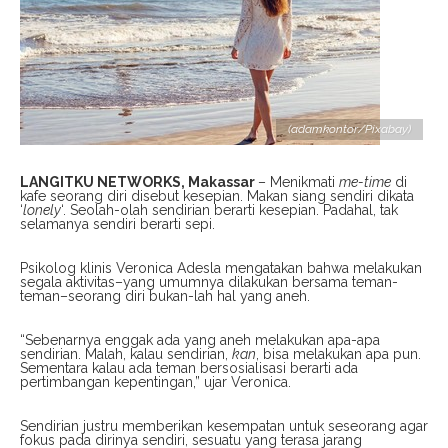
(adamkontor/Pixabay)
LANGITKU NETWORKS, Makassar
– Menikmati
me-time
di
kafe seorang diri disebut kesepian. Makan siang sendiri dikata
‘
lonely
‘. Seolah-olah sendirian berarti kesepian. Padahal, tak
selamanya sendiri berarti sepi.
Psikolog klinis Veronica Adesla mengatakan bahwa melakukan
segala aktivitas–yang umumnya dilakukan bersama teman-
teman–seorang diri bukan-lah hal yang aneh.
“Sebenarnya enggak ada yang aneh melakukan apa-apa
sendirian. Malah, kalau sendirian,
kan
, bisa melakukan apa pun.
Sementara kalau ada teman bersosialisasi berarti ada
pertimbangan kepentingan,” ujar Veronica.
Sendirian justru memberikan kesempatan untuk seseorang agar
fokus pada dirinya sendiri, sesuatu yang terasa jarang