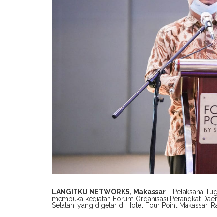
LANGITKU NETWORKS, Makassar
– Pelaksana Tug
membuka kegiatan Forum Organisasi Perangkat Daer
Selatan, yang digelar di Hotel Four Point Makassar, 