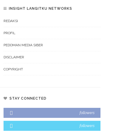
INSIGHT LANGITKU NETWORKS
REDAKSI
PROFIL
PEDOMAN MEDIA SIBER
DISCLAIMER
COPYRIGHT
STAY CONNECTED
i Kota Makassar Tekankan
Munafri Beberkan Kondisi Kriti
lindungan Anak Di Era Digital
TPA, Ajak DPRD Kawal Gerakan
followers
 Penguatan Ruang Tumbuh
Pilah Sampah
followers