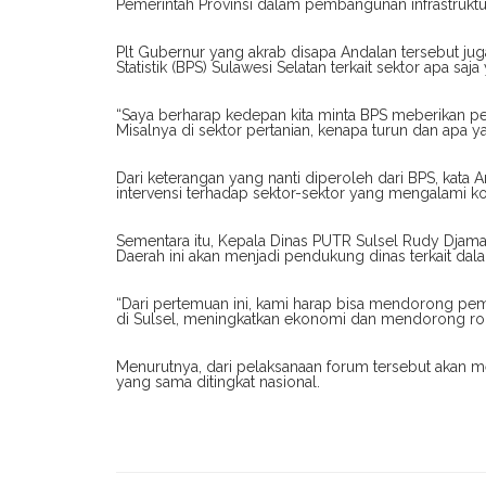
Pemerintah Provinsi dalam pembangunan infrastruktur
Plt Gubernur yang akrab disapa Andalan tersebut j
Statistik (BPS) Sulawesi Selatan terkait sektor apa sa
“Saya berharap kedepan kita minta BPS meberikan pen
Misalnya di sektor pertanian, kenapa turun dan apa y
Dari keterangan yang nanti diperoleh dari BPS, kata
intervensi terhadap sektor-sektor yang mengalami ko
Sementara itu, Kepala Dinas PUTR Sulsel Rudy Djama
Daerah ini akan menjadi pendukung dinas terkait dal
“Dari pertemuan ini, kami harap bisa mendorong pe
di Sulsel, meningkatkan ekonomi dan mendorong rod
Menurutnya, dari pelaksanaan forum tersebut akan m
yang sama ditingkat nasional.