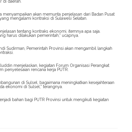
 di daerah.
uga menyampaikan akan memunta penjelasan dari Badan Pusat
ja yang mengalami kontraksi di Sulawesi Selatan.
jelasan tentang kontraks ekonomi, itemnya apa saja.
ang harus dilakukan pemerintah,” ucapnya.
 Andi Sudirman, Pemerintah Provinsi akan mengambil langkah
ntraksi.
luddin menjelaskan, kegiatan Forum Organisasi Perangkat
am penyelesaian rencana kerja PUTR.
mbangunan di Sulsel, bagaimana meningkatkan kesejahteraan
a ekonomi di Sulsel,” terangnya.
enjadi bahan bagi PUTR Provinsi untuk mengikuti kegiatan