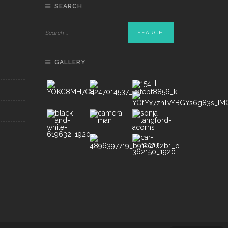
SEARCH
DON’T MISS
GALLERY
Munafri Hadiri Seminar KDKMP,
Simak Langsung Arahan Dua Menteri
Soal Penguatan Ekonomi Rakyat
on
AUGUST 5, 2026
Minum Susu Di Malam Hari, Amankah
Untuk Gula Darah?
on
AUGUST 4, 2026
Gubernur Sulsel Audiensi Dengan
Kemenkeu Bahas Kondisi Fiskal Dan