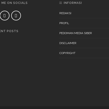
D ME ON SOCIALS
INFORMASI
REDAKSI
PROFIL
ENT POSTS
PEDOMAN MEDIA SIBER
DAERAH
NEWS
DISCLAIMER
COPYRIGHT
DAERAH
NEWS
“Ini Bukan Festival” Akan
Digelar Pertengahan
November 202
DAERAH
NEWS
“Ini Bukan Festival” Akan
Hadirkan Pertunjukan Dan
Workshop Untuk Anak-Anak