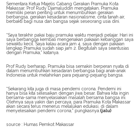
Sementara Ketua Majelis Cabang Gerakan Pramuka Kota
Makassar, Prof Rudy Djamaluddin mengatakan, Pramuka
memiliki peran penting untuk menumbuhkan gerakan
berbangsa, gerakan kesadaran nasionalisme, cinta tanah air,
berbakti bagi nusa dan bangsa sejak seseorang usia dini.
“Saya terakhir pakai baju pramuka waktu menjadi pelajar. Hari ini
saya berbangga kembali mengenakan pakaian kebanggan saya
sewaktu kecil. Saya kalau acara jam 4, saya dengan pakaian
lengkap Pramuka sudah siap jam 2. Begitulah saya seantusias
dengan Pramuka,” katanya.
Prof Rudy berharap, Pramuka bisa semakin berperan nyata di
dalam menumbuhkan kesadaran berbangsa bagi anak-anak
Indonesia untuk melahirkan para pejuang-pejuang bangsa.
“Sekarang kita juga di masa pendemi corona. Pendemi ini
hanya bisa kita selesaikan dengan jiwa besar. Bahwa kita ingin
bersama-sama menyelasiakan masalah bersama bangsa ini.
Olehnya saya yakin dan percaya, para Pramuka Kota Makassar
akan secara terus menerus melalukan edukasi, di dalam
menyelesaikan pendemi corona,” pungkasnya.
(jalu)
source : Humas Pemkot Makassar