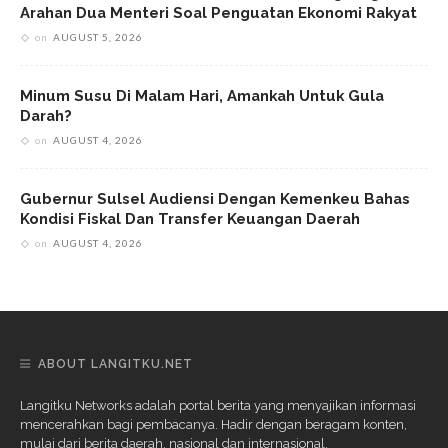
Arahan Dua Menteri Soal Penguatan Ekonomi Rakyat
on
AUGUST 5, 2026
Minum Susu Di Malam Hari, Amankah Untuk Gula
Darah?
on
AUGUST 4, 2026
Gubernur Sulsel Audiensi Dengan Kemenkeu Bahas
Kondisi Fiskal Dan Transfer Keuangan Daerah
on
AUGUST 4, 2026
ABOUT LANGITKU.NET
Langitku Networks adalah portal berita yang menyajikan informasi
mencerahkan bagi pembacanya. Hadir dengan beragam konten,
mulai dari berita daerah, nasional dan internasional.