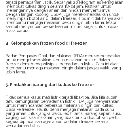
terjadi pemadaman listrik. Sebanyak 20 kilogram es kering akan
membuat kulkas dingin selama 18-24 jam. Pastikan untuk
menanganinya dengan aman dan hindari menyentuhnya
dengan tangan kosong. USDA juga merekomendasikan untuk
menyimpan botol air di dalam freezer. Tips ini tidak hanya akan
membantu menjaga makanan beku dingin lebih lama, tetapi
sambil menyimpan persediaan air minum segar untuk masa-
masa darurat.
4. Kelompokkan frozen food di freezer
Badan Pengawas Obat dan Makanan (FDA) merekomendasikan
untuk mengelompokkan semua makanan beku di dalam
freezer demi mengantisipasi pemadaman listrik. Cara ini akan
membantu menjaga makanan dingin dalam jangka waktu yang
lebih lama.
5. Pindahkan barang dari kulkas ke freezer
Tidak semua kasus mati listrik terjadi tiba-tiba. Jika kita sudah
tahu kemungkinan pemadaman listrik, FDA juga menyarankan
untuk memindahkan beberapa makanan dingin dari kulkas
biasa ke freezer. Hal itu demi menjaga makanan pada suhu
yang aman untuk jangka waktu lebih lama. Barang seperti susu,
daging, dan sisa makanan yang tidak terlalu dibutuhkan perlu
segera dipindahkan agar aman di dalam freezer selama
pemadaman listrik.