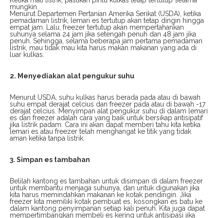
mungkin.
Menurut Departemen Pertanian Amerika Serikat (USDA), ketika
pemadaman listrik, lemari es tertutup akan tetap dingin hingga
empat jam. Lalu, freezer tertutup akan mempertahankan
suhunya selama 24 jam jika setengah penuh dan 48 jam jika
penuh. Sehingga, selama beberapa jam pertama pemadaman
listrik, mau tidak mau kita harus makan makanan yang ada di
luar kulkas.
2. Menyediakan alat pengukur suhu
Menurut USDA, suhu kulkas harus berada pada atau di bawah
suhu empat derajat celcius dan freezer pada atau di bawah -17
derajat celcius. Menyimpan alat pengukur suhu di dalam lemari
es dan freezer adalah cara yang baik untuk bersikap antisipatif
jika listrik padam. Cara ini akan dapat memberi tahu kita ketika
lemari es atau freezer telah menghangat ke titik yang tidak
aman ketika tanpa listrik.
3. Simpan es tambahan
Belilah kantong es tambahan untuk disimpan di dalam freezer
untuk membantu menjaga suhunya, dan untuk digunakan jika
kita harus memindahkan makanan ke kotak pendingin. Jika
freezer kita memiliki kotak pembuat es, kosongkan es batu ke
dalam kantong penyimpanan setiap kali penuh. Kita juga dapat
mempertimbangkan membeli es kering untuk antisipasi jika