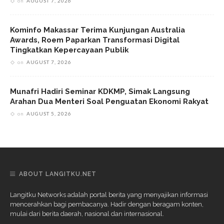
on
AUGUST 7, 2026
Kominfo Makassar Terima Kunjungan Australia
Awards, Roem Paparkan Transformasi Digital
Tingkatkan Kepercayaan Publik
on
AUGUST 7, 2026
Munafri Hadiri Seminar KDKMP, Simak Langsung
Arahan Dua Menteri Soal Penguatan Ekonomi Rakyat
on
AUGUST 5, 2026
ABOUT LANGITKU.NET
Langitku Networks adalah portal berita yang menyajikan informasi
mencerahkan bagi pembacanya. Hadir dengan beragam konten,
mulai dari berita daerah, nasional dan internasional.