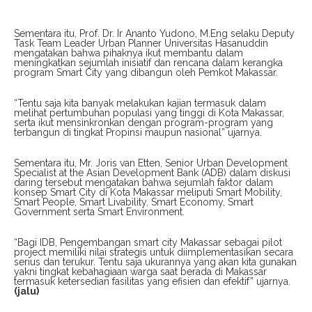
Sementara itu, Prof. Dr. Ir Ananto Yudono, M.Eng selaku Deputy
Task Team Leader Urban Planner Universitas Hasanuddin
mengatakan bahwa pihaknya ikut membantu dalam
meningkatkan sejumlah inisiatif dan rencana dalam kerangka
program Smart City yang dibangun oleh Pemkot Makassar.
“Tentu saja kita banyak melakukan kajian termasuk dalam
melihat pertumbuhan populasi yang tinggi di Kota Makassar,
serta ikut mensinkronkan dengan program-program yang
terbangun di tingkat Propinsi maupun nasional” ujarnya.
Sementara itu, Mr. Joris van Etten, Senior Urban Development
Specialist at the Asian Development Bank (ADB) dalam diskusi
daring tersebut mengatakan bahwa sejumlah faktor dalam
konsep Smart City di Kota Makassar meliputi Smart Mobility,
Smart People, Smart Livability, Smart Economy, Smart
Government serta Smart Environment.
“Bagi IDB, Pengembangan smart city Makassar sebagai pilot
project memiliki nilai strategis untuk diimplementasikan secara
serius dan terukur. Tentu saja ukurannya yang akan kita gunakan
yakni tingkat kebahagiaan warga saat berada di Makassar
termasuk ketersedian fasilitas yang efisien dan efektif” ujarnya.
(jalu)