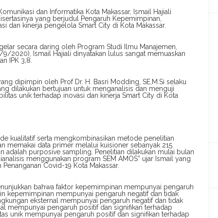
omunikasi dan Informatika Kota Makassar, Ismail Hajiali
disertasinya yang berjudul Pengaruh Kepemimpinan,
asi dan kinerja pengelola Smart City di Kota Makassar.
gelar secara daring oleh Program Studi Ilmu Manajemen,
3/9/2020), Ismail Hajiali dinyatakan lulus sangat memuaskan
n IPK 3,8.
ng dipimpin oleh Prof Dr. H. Basri Modding, SE,M.Si selaku
ang dilakukan bertujuan untuk menganalisis dan menguji
itas unik terhadap inovasi dan kinerja Smart City di Kota
e kualitatif serta mengkombinasikan metode penelitian
engan memakai data primer melalui kuisioner sebanyak 215
 adalah purposive sampling. Penelitian dilakukan mulai bulan
ianalisis menggunakan program SEM AMOS” ujar Ismail yang
n Penanganan Covid-19 Kota Makassar.
n menunjukkan bahwa faktor kepemimpinan mempunyai pengaruh
i lain kepemimpinan mempunyai pengaruh negatif dan tidak
Lingkungan eksternal mempunyai pengaruh negatif dan tidak
nal mempunyai pengaruh positif dan signifikan terhadap
itas unik mempunyai pengaruh positif dan signifikan terhadap