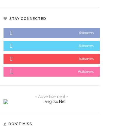
STAY CONNECTED
followers
followers
followers
Followers
- Advertisement -
DON’T MISS