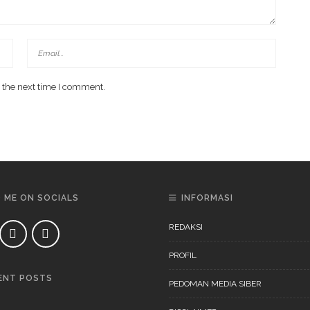
 the next time I comment.
D ME ON SOCIALS
INFORMASI
REDAKSI
PROFIL
ENT POSTS
PEDOMAN MEDIA SIBER
DAERAH
NEWS