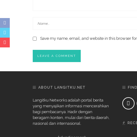
Save my name, email, and website in this browser for
ABOUT LANGITKU.NET
FIN
Langitku Networks adalah portal berita
yang menyajikan informasi mencerahkan
bagi pembacanya. Hadir dengan
beragam konten, mulai dari berita daerah,
REC
nasional dan internasional.