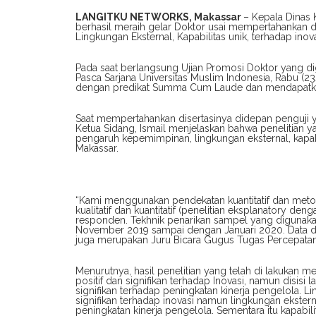
LANGITKU NETWORKS, Makassar
– Kepala Dinas K
berhasil meraih gelar Doktor usai mempertahankan 
Lingkungan Eksternal, Kapabilitas unik, terhadap inov
Pada saat berlangsung Ujian Promosi Doktor yang di
Pasca Sarjana Universitas Muslim Indonesia, Rabu (2
dengan predikat Summa Cum Laude dan mendapatka
Saat mempertahankan disertasinya didepan penguji ya
Ketua Sidang, Ismail menjelaskan bahwa penelitian y
pengaruh kepemimpinan, lingkungan eksternal, kapabil
Makassar.
“Kami menggunakan pendekatan kuantitatif dan metod
kualitatif dan kuantitatif (penelitian eksplanatory d
responden. Tekhnik penarikan sampel yang digunakan
November 2019 sampai dengan Januari 2020. Data d
juga merupakan Juru Bicara Gugus Tugas Percepata
Menurutnya, hasil penelitian yang telah di lakuka
positif dan signifikan terhadap Inovasi, namun disis
signifikan terhadap peningkatan kinerja pengelola. 
signifikan terhadap inovasi namun lingkungan ekster
peningkatan kinerja pengelola. Sementara itu kapabil