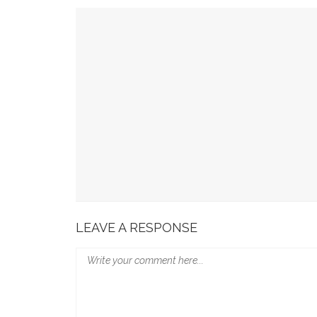
YOU MIGHT ALSO LIKE
Munafri Hadiri Seminar KDKMP, Simak Langsun
Gubernur Sulsel Audiensi Dengan Kemenkeu Ba
Wali Kota Makassar Paparkan Potensi Investasi
Wali Kota Makassar Tekankan Perlindungan Ana
Munafri Beberkan Kondisi Kritis TPA, Ajak DPR
LEAVE A RESPONSE