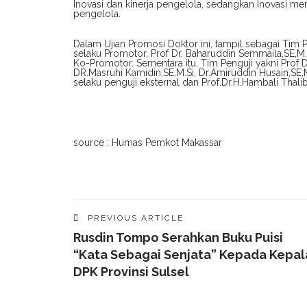
Inovasi dan kinerja pengelola, sedangkan Inovasi mem
pengelola.
Dalam Ujian Promosi Doktor ini, tampil sebagai Tim 
selaku Promotor, Prof Dr. Baharuddin Semmaila,SE,M.S
Ko-Promotor. Sementara itu, Tim Penguji yakni Prof Dr
DR.Masruhi Kamidin,SE,M.Si, Dr.Amiruddin Husain,SE,M
selaku penguji eksternal dan Prof.Dr.H.Hambali Thalib
source : Humas Pemkot Makassar
PREVIOUS ARTICLE
Rusdin Tompo Serahkan Buku Puisi
“Kata Sebagai Senjata” Kepada Kepal
DPK Provinsi Sulsel