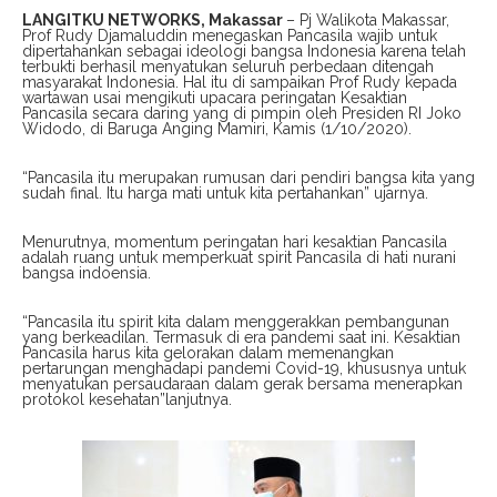
LANGITKU NETWORKS, Makassar
– Pj Walikota Makassar,
Prof Rudy Djamaluddin menegaskan Pancasila wajib untuk
dipertahankan sebagai ideologi bangsa Indonesia karena telah
terbukti berhasil menyatukan seluruh perbedaan ditengah
masyarakat Indonesia. Hal itu di sampaikan Prof Rudy kepada
wartawan usai mengikuti upacara peringatan Kesaktian
Pancasila secara daring yang di pimpin oleh Presiden RI Joko
Widodo, di Baruga Anging Mamiri, Kamis (1/10/2020).
“Pancasila itu merupakan rumusan dari pendiri bangsa kita yang
sudah final. Itu harga mati untuk kita pertahankan” ujarnya.
Menurutnya, momentum peringatan hari kesaktian Pancasila
adalah ruang untuk memperkuat spirit Pancasila di hati nurani
bangsa indoensia.
“Pancasila itu spirit kita dalam menggerakkan pembangunan
yang berkeadilan. Termasuk di era pandemi saat ini. Kesaktian
Pancasila harus kita gelorakan dalam memenangkan
pertarungan menghadapi pandemi Covid-19, khususnya untuk
menyatukan persaudaraan dalam gerak bersama menerapkan
protokol kesehatan”lanjutnya.