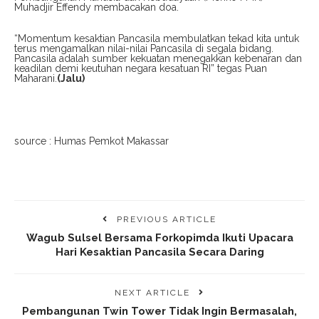
Muhadjir Effendy membacakan doa.
“Momentum kesaktian Pancasila membulatkan tekad kita untuk
terus mengamalkan nilai-nilai Pancasila di segala bidang.
Pancasila adalah sumber kekuatan menegakkan kebenaran dan
keadilan demi keutuhan negara kesatuan RI” tegas Puan
Maharani.
(Jalu)
source : Humas Pemkot Makassar
PREVIOUS ARTICLE
Wagub Sulsel Bersama Forkopimda Ikuti Upacara
Hari Kesaktian Pancasila Secara Daring
NEXT ARTICLE
Pembangunan Twin Tower Tidak Ingin Bermasalah,