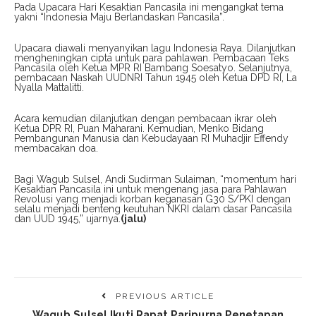
Pada Upacara Hari Kesaktian Pancasila ini mengangkat tema
yakni “Indonesia Maju Berlandaskan Pancasila”.
Upacara diawali menyanyikan lagu Indonesia Raya. Dilanjutkan
mengheningkan cipta untuk para pahlawan. Pembacaan Teks
Pancasila oleh Ketua MPR RI Bambang Soesatyo. Selanjutnya,
pembacaan Naskah UUDNRI Tahun 1945 oleh Ketua DPD RI, La
Nyalla Mattalitti.
Acara kemudian dilanjutkan dengan pembacaan ikrar oleh
Ketua DPR RI, Puan Maharani. Kemudian, Menko Bidang
Pembangunan Manusia dan Kebudayaan RI Muhadjir Effendy
membacakan doa.
Bagi Wagub Sulsel, Andi Sudirman Sulaiman, “momentum hari
Kesaktian Pancasila ini untuk mengenang jasa para Pahlawan
Revolusi yang menjadi korban keganasan G30 S/PKI dengan
selalu menjadi benteng keutuhan NKRI dalam dasar Pancasila
dan UUD 1945,” ujarnya.
(jalu)
PREVIOUS ARTICLE
Wagub Sulsel Ikuti Rapat Paripurna Penetapan