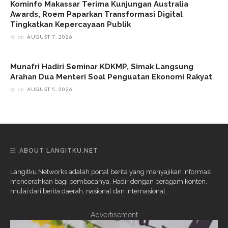
Kominfo Makassar Terima Kunjungan Australia
Awards, Roem Paparkan Transformasi Digital
Tingkatkan Kepercayaan Publik
on
AUGUST 7, 2026
Munafri Hadiri Seminar KDKMP, Simak Langsung
Arahan Dua Menteri Soal Penguatan Ekonomi Rakyat
on
AUGUST 5, 2026
ABOUT LANGITKU.NET
Langitku Networks adalah portal berita yang menyajikan informasi
mencerahkan bagi pembacanya. Hadir dengan beragam konten,
mulai dari berita daerah, nasional dan internasional.
- Advertisement -