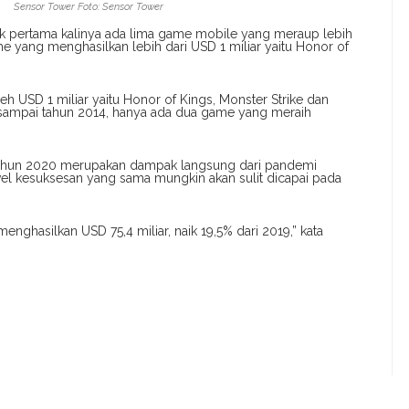
Sensor Tower Foto: Sensor Tower
tuk pertama kalinya ada lima game mobile yang meraup lebih
me yang menghasilkan lebih dari USD 1 miliar yaitu Honor of
 USD 1 miliar yaitu Honor of Kings, Monster Strike dan
sampai tahun 2014, hanya ada dua game yang meraih
tahun 2020 merupakan dampak langsung dari pandemi
l kesuksesan yang sama mungkin akan sulit dicapai pada
enghasilkan USD 75,4 miliar, naik 19,5% dari 2019,” kata