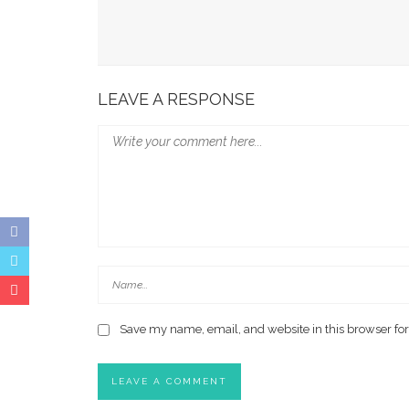
Survei: Anak-Anak Nonton YouTube 106 Menit Se
Satelit Telkom Meluncur Dibawa Roket Elon Mu
LEAVE A RESPONSE
Save my name, email, and website in this browser for