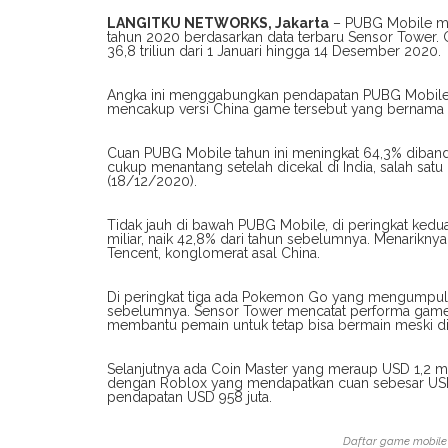
LANGITKU NETWORKS, Jakarta
– PUBG Mobile me
tahun 2020 berdasarkan data terbaru Sensor Tower. G
36,8 triliun dari 1 Januari hingga 14 Desember 2020.
Angka ini menggabungkan pendapatan PUBG Mobile di
mencakup versi China game tersebut yang bernama
Cuan PUBG Mobile tahun ini meningkat 64,3% dibandi
cukup menantang setelah dicekal di India, salah satu 
(18/12/2020).
Tidak jauh di bawah PUBG Mobile, di peringkat ked
miliar, naik 42,8% dari tahun sebelumnya. Menarikn
Tencent, konglomerat asal China.
Di peringkat tiga ada Pokemon Go yang mengumpulkan
sebelumnya. Sensor Tower mencatat performa game b
membantu pemain untuk tetap bisa bermain meski di
Selanjutnya ada Coin Master yang meraup USD 1,2 mili
dengan Roblox yang mendapatkan cuan sebesar USD 1
pendapatan USD 958 juta.
Daftar game mobile 