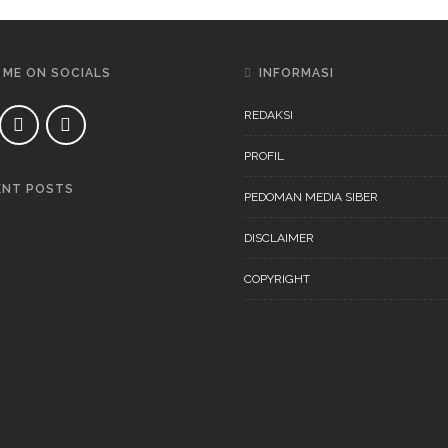
 ME ON SOCIALS
INFORMASI
REDAKSI
PROFIL
ENT POSTS
PEDOMAN MEDIA SIBER
DAERAH
NEWS
DISCLAIMER
COPYRIGHT
DAERAH
NEWS
“Ini Bukan Festival” Akan
Digelar Pertengahan
November 202
DAERAH
NEWS
“Ini Bukan Festival” Akan