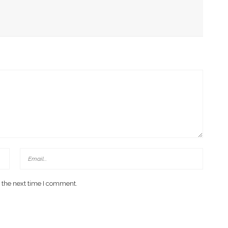
tiap Hari
sk, Menkominfo Titip Doa
 the next time I comment.