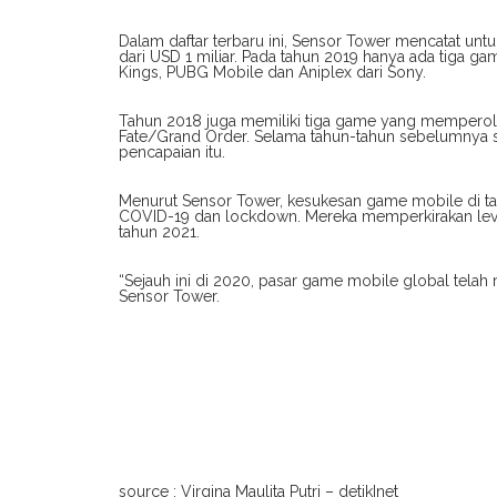
Dalam daftar terbaru ini, Sensor Tower mencatat un
dari USD 1 miliar. Pada tahun 2019 hanya ada tiga ga
Kings, PUBG Mobile dan Aniplex dari Sony.
Tahun 2018 juga memiliki tiga game yang memperoleh
Fate/Grand Order. Selama tahun-tahun sebelumnya 
pencapaian itu.
Menurut Sensor Tower, kesukesan game mobile di 
COVID-19 dan lockdown. Mereka memperkirakan leve
tahun 2021.
“Sejauh ini di 2020, pasar game mobile global telah m
Sensor Tower.
source : Virgina Maulita Putri – detikInet