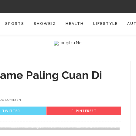
SPORTS
SHOWBIZ
HEALTH
LIFESTYLE
AU
ame Paling Cuan Di
DD COMMENT
TWITTER
PINTEREST
obile Jadi Game Paling Cuan di Tahun 2020 Foto: (PUBG Mobile/RRQ)