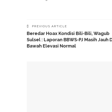
PREVIOUS ARTICLE
Beredar Hoax Kondisi Bili-Bili, Wagub
Sulsel : Laporan BBWS-PJ Masih Jauh D
Bawah Elevasi Normal
YOU MIGHT ALSO LIKE
Fosil Penguin Raksasa Ditemukan Di Selandia B
Bahaya! Bot Makin Merajalela Di Dunia Maya
Apa Itu Generative AI Dan Manfaat Interaksi D