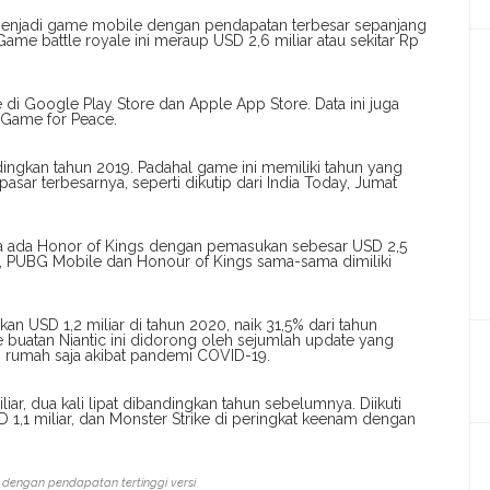
njadi game mobile dengan pendapatan terbesar sepanjang
ame battle royale ini meraup USD 2,6 miliar atau sekitar Rp
 Google Play Store dan Apple App Store. Data ini juga
 Game for Peace.
ngkan tahun 2019. Padahal game ini memiliki tahun yang
pasar terbesarnya, seperti dikutip dari India Today, Jumat
ua ada Honor of Kings dengan pemasukan sebesar USD 2,5
ya, PUBG Mobile dan Honour of Kings sama-sama dimiliki
 USD 1,2 miliar di tahun 2020, naik 31,5% dari tahun
uatan Niantic ini didorong oleh sejumlah update yang
 rumah saja akibat pandemi COVID-19.
ar, dua kali lipat dibandingkan tahun sebelumnya. Diikuti
,1 miliar, dan Monster Strike di peringkat keenam dengan
dengan pendapatan tertinggi versi