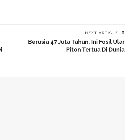
NEXT ARTICLE
Berusia 47 Juta Tahun, Ini Fosil Ular
i
Piton Tertua Di Dunia
aru, Lebih Besar Dari Manusia
engan Pelanggan?