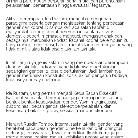
di mana perempuan berperan serta, mulai dari perencanaan,
pelaksanaan, pemantauan hingga evaluasi,” tegasnya.
Aktivis perempuan, Ida Rustam, mencoba mengubah
paradigma peserta dengan menjelaskan tentang perbedaan
gender dan kodrat. Disampaikan, ada salah kaprah di
masyarakat tentang kodrat perempuan, seolah aktivitas
domestik, seperti memasak, mencuci, mengasuh anak dan
sebagainya, merupakan kodrat. Padahal kodrat perempuan itu
hanya rahim, menstruasi, hamil, melahirkan dan menyusui, yang
tidak dimiliki atau tidak bisa dilakukan laki-laki.
Inilah, lanjutnya, jenis kelamin yang membedakan perempuan
dengan laki-laki. Ini kodrat yang tidak bisa dipertukarkan,
sedangkan gender itu bisa dipertukarkan. Jadi, tambahnya,
gender merupakan konstruksi sosial akibat pengaruh budaya,
khususnya budaya patriarki.
Ida Rustam, yang pernah menjadi Ketua Badan Eksekutif
Nasional Solidaritas Perempuan, juga memaparkan tentang
bentuk-bentuk ketidakadilan gender. Yakni marginalisasi,
subordinasi, beban ganda, stereotipe/pelabelan, dan
kekerasan, baik fisik, psikis, seksual, maupun ekonomi.
Menurut Rusdin Tompo, internalisasi nilai-nilai gender yang
berakibat pada peran gender, diperkenalkan oleh orangtua
(keluarga), masyarakat, lewat pendidikan (kurikulum), juga
media massa, bahkan melalui kebijakan negara yang dalam