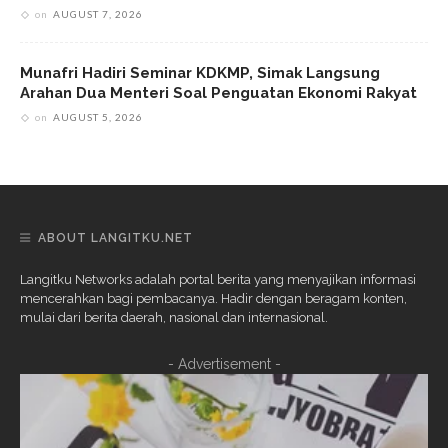
on
AUGUST 7, 2026
Munafri Hadiri Seminar KDKMP, Simak Langsung
Arahan Dua Menteri Soal Penguatan Ekonomi Rakyat
on
AUGUST 5, 2026
ABOUT LANGITKU.NET
Langitku Networks adalah portal berita yang menyajikan informasi
mencerahkan bagi pembacanya. Hadir dengan beragam konten,
mulai dari berita daerah, nasional dan internasional.
- Advertisement -