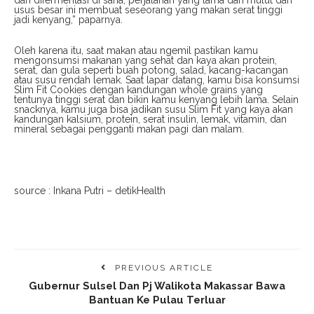
dan difermentasi di sana, perjalanan yang lama dari mulut dan
usus besar ini membuat seseorang yang makan serat tinggi
jadi kenyang,” paparnya.
Oleh karena itu, saat makan atau ngemil pastikan kamu
mengonsumsi makanan yang sehat dan kaya akan protein,
serat, dan gula seperti buah potong, salad, kacang-kacangan
atau susu rendah lemak. Saat lapar datang, kamu bisa konsumsi
Slim Fit Cookies dengan kandungan whole grains yang
tentunya tinggi serat dan bikin kamu kenyang lebih lama. Selain
snacknya, kamu juga bisa jadikan susu Slim Fit yang kaya akan
kandungan kalsium, protein, serat insulin, lemak, vitamin, dan
mineral sebagai pengganti makan pagi dan malam.
source : Inkana Putri – detikHealth
PREVIOUS ARTICLE
Gubernur Sulsel Dan Pj Walikota Makassar Bawa
Bantuan Ke Pulau Terluar