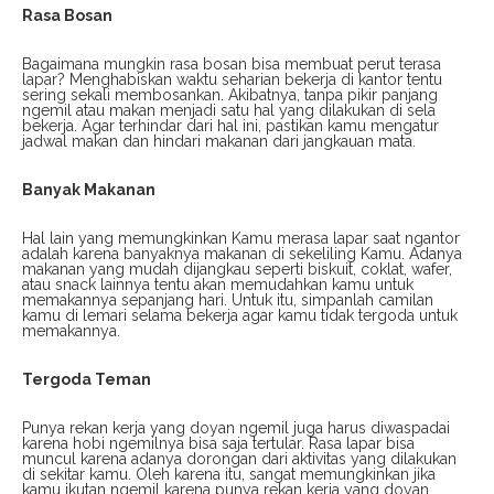
Rasa Bosan
Bagaimana mungkin rasa bosan bisa membuat perut terasa
lapar? Menghabiskan waktu seharian bekerja di kantor tentu
sering sekali membosankan. Akibatnya, tanpa pikir panjang
ngemil atau makan menjadi satu hal yang dilakukan di sela
bekerja. Agar terhindar dari hal ini, pastikan kamu mengatur
jadwal makan dan hindari makanan dari jangkauan mata.
Banyak Makanan
Hal lain yang memungkinkan Kamu merasa lapar saat ngantor
adalah karena banyaknya makanan di sekeliling Kamu. Adanya
makanan yang mudah dijangkau seperti biskuit, coklat, wafer,
atau snack lainnya tentu akan memudahkan kamu untuk
memakannya sepanjang hari. Untuk itu, simpanlah camilan
kamu di lemari selama bekerja agar kamu tidak tergoda untuk
memakannya.
Tergoda Teman
Punya rekan kerja yang doyan ngemil juga harus diwaspadai
karena hobi ngemilnya bisa saja tertular. Rasa lapar bisa
muncul karena adanya dorongan dari aktivitas yang dilakukan
di sekitar kamu. Oleh karena itu, sangat memungkinkan jika
kamu ikutan ngemil karena punya rekan kerja yang doyan