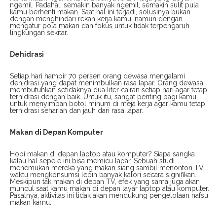
ngemil. Padahal, semakin banyak ngemil, semakin sulit pula
kamu berhenti makan. Saat hal ini terjadi, solusinya bukan
dengan menghindari rekan kerja kamu, namun dengan
mengatur pola makan dan fokus untuk tidak terpengaruh
lingkungan sekitar.
Dehidrasi
Setiap hari hampir 70 persen orang dewasa mengalami
dehidrasi yang dapat menimbulkan rasa lapar. Orang dewasa
membutuhkan setidaknya dua liter cairan setiap hari agar tetap
terhidrasi dengan baik. Untuk itu, sangat penting bagi kamu
untuk menyimpan botol minum di meja kerja agar kamu tetap
terhidrasi seharian dan jauh dari rasa lapar.
Makan di Depan Komputer
Hobi makan di depan laptop atau komputer? Siapa sangka
kalau hal sepele ini bisa memicu lapar. Sebuah studi
menemukan mereka yang makan siang sambil menonton TV,
waktu mengkonsumsi lebih banyak kalori secara signifikan.
Meskipun tak makan di depan TV, efek yang sama juga akan
muncul saat kamu makan di depan layar laptop atau komputer.
Pasalnya, aktivitas ini tidak akan mendukung pengelolaan nafsu
makan kamu.