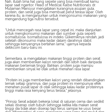
Nah, itulah lima hal yang sepele yang bisa membuat kamu
lapar saat ngantor. Head of Medical Kalbe Nutritionals dr.
Muliaman Mansyur mengatakan kurangnya asupan gula,
protein, dan serat juga bisa membuat perut terasa lapar. Oleh
karena itu, ia menganjurkan untuk mengonsumsi makanan yang
mengandung tiga nutrisi tersebut.
“Untuk mencegah rasa lapar yang cepat ini, maka dianjurkan
untuk mengkonsumsi makanan dari sumber gula seperti
isomaltulosa. Isomaltulosa ini indeks Glikemiknya rendah, jadi
setelah dikonsumsi maka kadar dalam darahnya stabil
sehingga kenyangnya bertahan lama,” ujarnya kepada
detikcom baru-baru ini.
Sementara, ia mengatakan makanan tinggi protein dan serat
juga akan memberikan kalori rendah dan lebih baik daripada
makanan berlemak tinggi. Bahkan, protein juga mampu
memberikan sinyal ke otak untuk menahan rasa lapar.
“Protein ini juga memberikan kalori yang rendah dibandingkan
lemak setiap gramnya, dan juga protein ini mempunyai efek
menahan pusat lapar di otak sehingga kalau kadar proteinnya
tinggi maka rasa kenyang terus terasa,” jelasnya.
“Prinsip Serat adalah bekerja lokal di saluran cerna dan sedikit
sekali diserap oleh tubuh sehingga ketika kita makan serat
tinggi dia tidak akan diserap tapi terus sampai ke usus besar