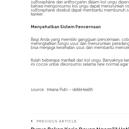
sulforaphane dan anthocyanin dalam kol ungu diperc
bahwa mengonsumsi kol ungu dapat menurunkan risiko
sulforaphane disebut dapat membantu membunuh s
kanker.
Menyehatkan Sistem Pencernaan
Bagi Anda yang memiliki gangguan pencernaan, cob
meningkatkan fungsi usus dan menurunkan peradang
bisa menjaga kesehatan usus dan membantu mencern
Itulah beberapa manfaat dari kol ungu. Banyaknya k
ini cocok untuk dikonsumsi selama new normal agar 
source : Inkana Putri – detikHealth
PREVIOUS ARTICLE