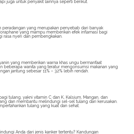
pi juga untuk penyakit lainnya seperti berikut.
wan peradangan yang merupakan penyebab dari banyak
ulforaphane yang mampu memberikan efek inflamasi bagi
gi rasa nyeri dan pembengkakan.
cyanin yang memberikan warna khas ungu bermanfaat
an beberapa wanita yang teratur mengonsumsi makanan yang
rangan jantung sebesar 11% – 32% lebih rendah.
gi tulang, yakni vitamin C dan K, Kalsium, Mangan, dan
ulang dan membantu melindungi sel-sel tulang dari kerusakan.
empertahankan tulang yang kuat dan sehat.
indungi Anda dari jenis kanker tertentu? Kandungan