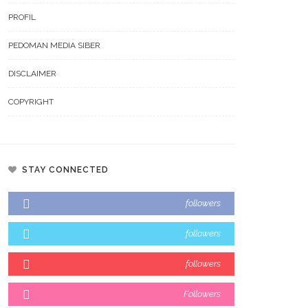
PROFIL
PEDOMAN MEDIA SIBER
DISCLAIMER
COPYRIGHT
STAY CONNECTED
arkah Keju Bikin Kolesterol
Lagi Tren Main Padel Waspada
followers
k? Ini Faktanya
Saraf Kejepit, Ini Kata Dokter
followers
followers
Followers