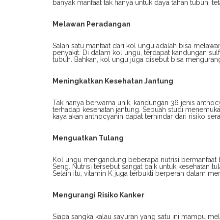
banyak manfaat tak hanya untuk daya tahan tubuh, teta
Melawan Peradangan
Salah satu manfaat dari kol ungu adalah bisa mela
penyakit. Di dalam kol ungu, terdapat kandungan s
tubuh. Bahkan, kol ungu juga disebut bisa menguran
Meningkatkan Kesehatan Jantung
Tak hanya berwarna unik, kandungan 36 jenis antho
terhadap kesehatan jantung. Sebuah studi menemuk
kaya akan anthocyanin dapat terhindar dari risiko se
Menguatkan Tulang
Kol ungu mengandung beberapa nutrisi bermanfaat ba
Seng. Nutrisi tersebut sangat baik untuk kesehatan t
Selain itu, vitamin K juga terbukti berperan dalam m
Mengurangi Risiko Kanker
Siapa sangka kalau sayuran yang satu ini mampu mel