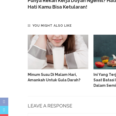
Punya Rekan Kerja Doyan Ngemil? Hati
Hati Kamu Bisa Ketularan!
YOU MIGHT ALSO LIKE
el Waspadai
Minum Susu Di Malam Hari,
Ini Yang Te
ta Dokter
Amankah Untuk Gula Darah?
Saat Batasi
Dalam Sem
LEAVE A RESPONSE