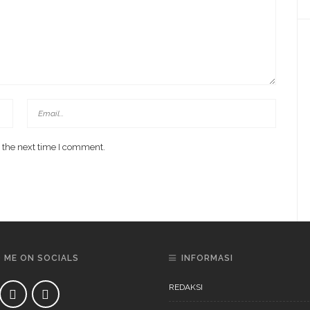
 the next time I comment.
D ME ON SOCIALS
INFORMASI
REDAKSI