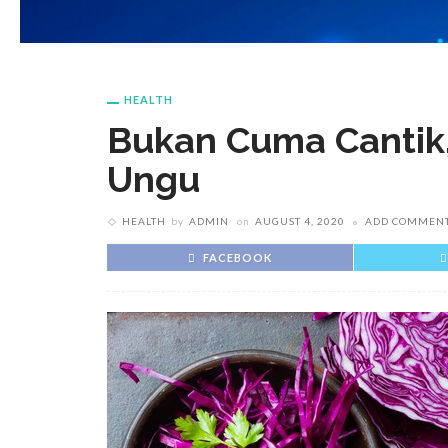
HEALTH
Bukan Cuma Cantik, 
Ungu
HEALTH
by
ADMIN
on
AUGUST 4, 2020
ADD COMMEN
FACEBOOK