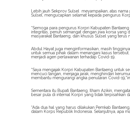
Lebih jauh Sekprov Sulsel meyampaikan, atas nama 
Sulsel, mengucapkan selamat kepada pengurus Korpri
“Semoga para pengurus Korpri Kabupaten Bantaeng ya
integritas, penuh semangat dengan jiwa korsa yang 
masyarakat Bantaeng, dan khusus Sulsel yang terus 
Abdul Hayat juga menginformasikan, masih tingginya
untuk semua pihak dalam menangani kasus tersebut. 
menjadi agen perlawanan terhadap Covid-19.
“Saya mengajak Korpri Kabupaten Bantaeng untuk sel
mencuci tangan, menjaga jarak, menghindari kerumun
membantu mengurangi angka penularan Covid-19,”i
Sementara itu Bupati Bantaeng, Ilham Azikin, mengat
besar pula di internal Korpri yang tidak terpisahkan
“Ada dua hal yang harus dilakukan Pemkab Bantaeng,
dalam Korps Republik Indonesia. Selanjutnya, apa manf