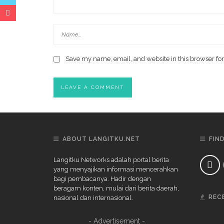
Save my name, email, and website in this browser for
ABOUT LANGITKU.NET
FIN
Langitku Networks adalah portal berita
yang menyajikan informasi mencerahkan
bagi pembacanya. Hadir dengan
beragam konten, mulai dari berita daerah,
REC
nasional dan internasional.
- Advertisement -