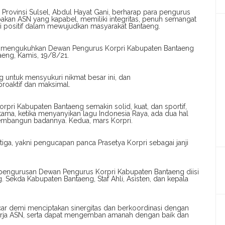
 Provinsi Sulsel, Abdul Hayat Gani, berharap para pengurus
pakan ASN yang kapabel, memiliki integritas, penuh semangat
i positif dalam mewujudkan masyarakat Bantaeng.
dan mengukuhkan Dewan Pengurus Korpri Kabupaten Bantaeng
aeng, Kamis, 19/8/21.
 untuk mensyukuri nikmat besar ini, dan
roaktif dan maksimal.
orpri Kabupaten Bantaeng semakin solid, kuat, dan sportif,
rtama, ketika menyanyikan lagu Indonesia Raya, ada dua hal
embangun badannya. Kedua, mars Korpri.
ga, yakni pengucapan panca Prasetya Korpri sebagai janji
pengurusan Dewan Pengurus Korpri Kabupaten Bantaeng diisi
 Sekda Kabupaten Bantaeng, Staf Ahli, Asisten, dan kepala
car demi menciptakan sinergitas dan berkoordinasi dengan
rja ASN, serta dapat mengemban amanah dengan baik dan