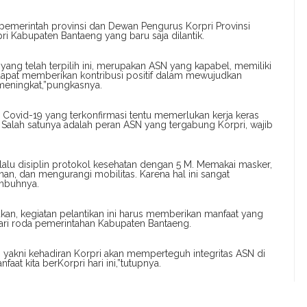
pemerintah provinsi dan Dewan Pengurus Korpri Provinsi
 Kabupaten Bantaeng yang baru saja dilantik.
ng telah terpilih ini, merupakan ASN yang kapabel, memiliki
dapat memberikan kontribusi positif dalam mewujudkan
meningkat,”pungkasnya.
 Covid-19 yang terkonfirmasi tentu memerlukan kerja keras
Salah satunya adalah peran ASN yang tergabung Korpri, wajib
alu disiplin protokol kesehatan dengan 5 M. Memakai masker,
an, dan mengurangi mobilitas. Karena hal ini sangat
mbuhnya.
akan, kegiatan pelantikan ini harus memberikan manfaat yang
 dari roda pemerintahan Kabupaten Bantaeng.
 yakni kehadiran Korpri akan memperteguh integritas ASN di
aat kita berKorpri hari ini,”tutupnya.