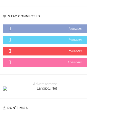
STAY CONNECTED
followers
followers
followers
Followers
- Advertisement -
DON’T MISS