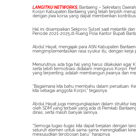
LANGITKU NETWORKS,
Bantaeng – Sekretaris Daerah
Korpri Kabupaten Bantaeng yang telah terpilih meru
dengan jiwa korsa yang dapat memberikan kontribus
Hal ini disampaikan Sekprov Sulsel saat melantik 
Periode 2021-2025,di Ruang Pola Kantor Bupati Bant
Abdul Hayat, mengajak para ASN Kabupaten Bantaeng
mengimplementasikan rasa syukur itu, dengan kerja p
Menurutnya, ada tiga hal yang harus dilakukan agar K
serta lebih termotivasi didalam mengurus Korpri. Pe
yang terpenting, adalah membangun jiwanya dan m
“Bagaimana kita bahu membahu dalam persatuan. Keti
kita sebagai anggota Korpri,” tegasnya.
Abdul Hayat juga mengungkapkan dalam struktur ke
oleh SDM yang terbaik yang ada di Pemkab Bantaeng.
dinas, serta masih banyak lainnya.
“Semoga tugas-tugas kita dapat berjalan dengan lan
seluruh elemen untuk sama-sama meningkatkan kine
mewujudkan terobosan baru,” harapnya.