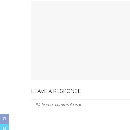
YOU MIGHT ALSO LIKE
49 Ruas Jalan Program MYP Pemprov Sulsel D
Kominfo Makassar Terima Kunjungan Australia 
Tingkatkan Kepercayaan Publik
Munafri Hadiri Seminar KDKMP, Simak Langsun
Gubernur Sulsel Audiensi Dengan Kemenkeu Ba
Wali Kota Makassar Paparkan Potensi Investasi
LEAVE A RESPONSE