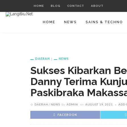
HOME
BLOG
CONTACT
ABOUT
HOME
NEWS
SAINS & TECHNO
DAERAH
NEWS
Sukses Kibarkan Be
Danny Terima Kunj
Paskibraka Makass
DAERAH
NEWS
by
ADMIN
on
AUGUST 19, 2021
ADD
FACEBOOK