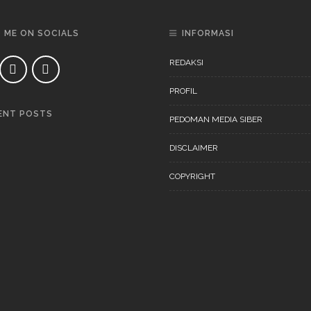
D ME ON SOCIALS
INFORMASI
REDAKSI
PROFIL
ENT POSTS
PEDOMAN MEDIA SIBER
DAERAH
NEWS
DISCLAIMER
COPYRIGHT
DAERAH
NEWS
“Ini Bukan Festival” Akan
Digelar Pertengahan
November 202
DAERAH
NEWS
“Ini Bukan Festival” Akan
Hadirkan Pertunjukan Dan
Workshop Untuk Anak-Anak