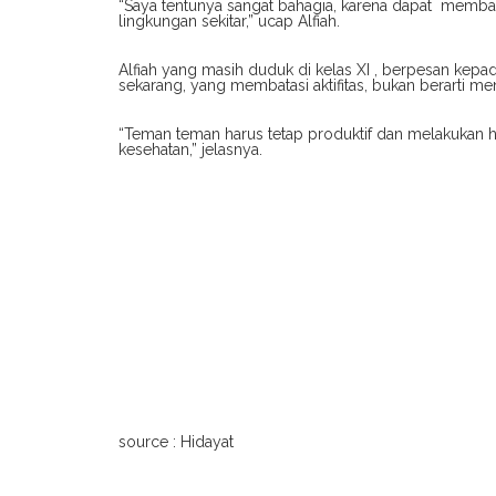
“Saya tentunya sangat bahagia, karena dapat mem
lingkungan sekitar,” ucap Alfiah.
Alfiah yang masih duduk di kelas XI , berpesan kep
sekarang, yang membatasi aktifitas, bukan berarti men
“Teman teman harus tetap produktif dan melakukan ha
kesehatan,” jelasnya.
source : Hidayat