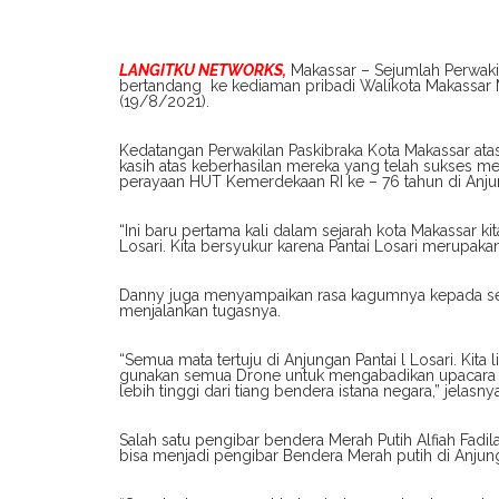
LANGITKU NETWORKS,
Makassar – Sejumlah Perwaki
bertandang ke kediaman pribadi Walikota Makassar
(19/8/2021).
Kedatangan Perwakilan Paskibraka Kota Makassar at
kasih atas keberhasilan mereka yang telah sukses 
perayaan HUT Kemerdekaan RI ke – 76 tahun di Anjun
“Ini baru pertama kali dalam sejarah kota Makassar k
Losari. Kita bersyukur karena Pantai Losari merupaka
Danny juga menyampaikan rasa kagumnya kepada sel
menjalankan tugasnya.
“Semua mata tertuju di Anjungan Pantai l Losari. Kita
gunakan semua Drone untuk mengabadikan upacara yan
lebih tinggi dari tiang bendera istana negara,” jelasnya
Salah satu pengibar bendera Merah Putih Alfiah Fad
bisa menjadi pengibar Bendera Merah putih di Anjung