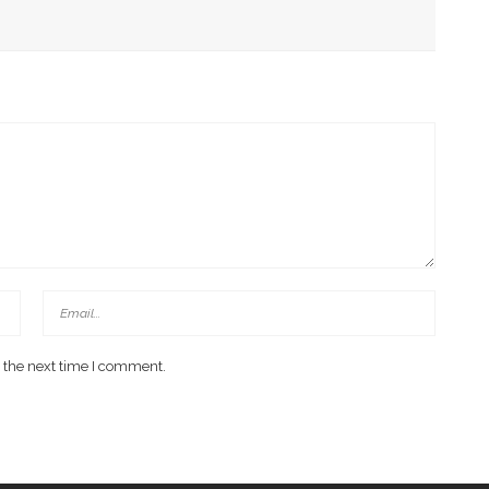
has Kondisi Fiskal Dan Transfer Keuangan Daerah
 Di Investment Forum Rakornas APINDO 2026
 the next time I comment.