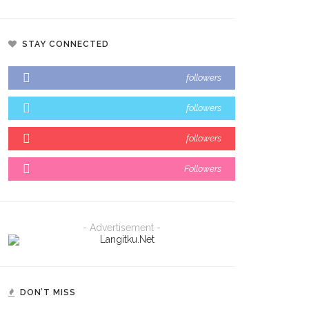
STAY CONNECTED
followers
followers
followers
Followers
- Advertisement -
DON’T MISS