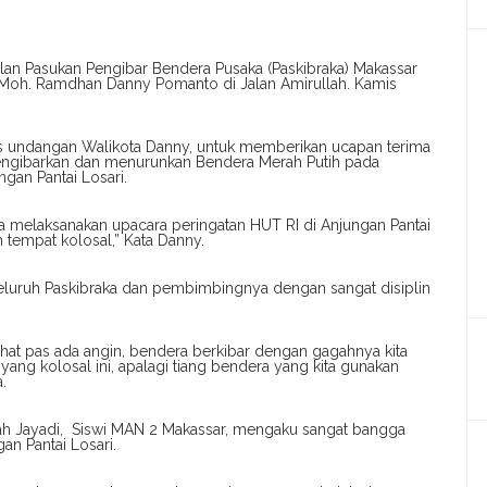
lan Pasukan Pengibar Bendera Pusaka (Paskibraka) Makassar
 Moh. Ramdhan Danny Pomanto di Jalan Amirullah. Kamis
as undangan Walikota Danny, untuk memberikan ucapan terima
mengibarkan dan menurunkan Bendera Merah Putih pada
gan Pantai Losari.
ita melaksanakan upacara peringatan HUT RI di Anjungan Pantai
n tempat kolosal,” Kata Danny.
uruh Paskibraka dan pembimbingnya dengan sangat disiplin
 lihat pas ada angin, bendera berkibar dengan gagahnya kita
g kolosal ini, apalagi tiang bendera yang kita gunakan
.
ilah Jayadi, Siswi MAN 2 Makassar, mengaku sangat bangga
an Pantai Losari.