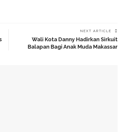
NEXT ARTICLE
s
Wali Kota Danny Hadirkan Sirkuit
Balapan Bagi Anak Muda Makassar
alam Tahap Pengerjaan
Awards, Roem Paparkan Transformasi Digital
g Arahan Dua Menteri Soal Penguatan Ekonomi Rakyat