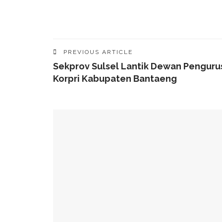
PREVIOUS ARTICLE
Sekprov Sulsel Lantik Dewan Penguru
Korpri Kabupaten Bantaeng
YOU MIGHT ALSO LIKE
49 Ruas Jalan Program MYP Pemprov Sulsel D
Kominfo Makassar Terima Kunjungan Australia 
Tingkatkan Kepercayaan Publik
Munafri Hadiri Seminar KDKMP, Simak Langsun