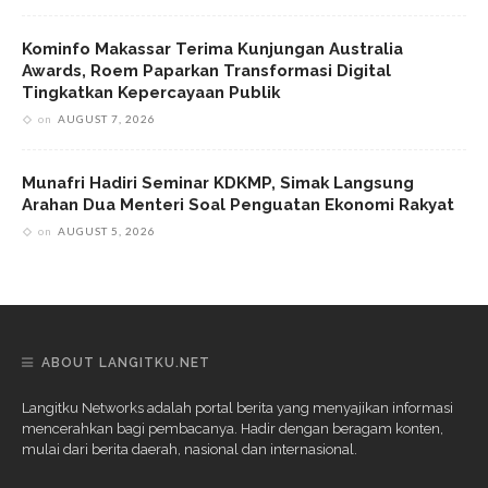
Kominfo Makassar Terima Kunjungan Australia
Awards, Roem Paparkan Transformasi Digital
Tingkatkan Kepercayaan Publik
on
AUGUST 7, 2026
Munafri Hadiri Seminar KDKMP, Simak Langsung
Arahan Dua Menteri Soal Penguatan Ekonomi Rakyat
on
AUGUST 5, 2026
ABOUT LANGITKU.NET
Langitku Networks adalah portal berita yang menyajikan informasi
mencerahkan bagi pembacanya. Hadir dengan beragam konten,
mulai dari berita daerah, nasional dan internasional.