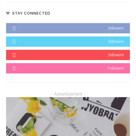
STAY CONNECTED
followers
followers
followers
Followers
- Advertisement -