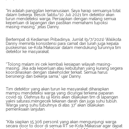
“Ini adalah panggilan kemanusiaan. Saya harap semuanya total
dalam bekerja. Besok Sabtu/10 Juli 2021 tim detektor akan
turun mendeteksi warga. Persiapkan dengan matang semua
keperluan di lapangan dan pastikan memahami tupoksi
masing-masing,” jelas Danny.
Bertempat di Kediaman Pribadinya, Jum’at (9/7/2021) Walikota
Danny meminta konsistensi para camat dan lurah juga kepala
puskesmas se-Kota Makassar dalam mendukung turunnya tim
detektor ke masyarakat.
“Tolong malam ini cek kembali kesiapan wilayah masing-
masing. Jika ada keperluan atau kebutuhan yang kurang segera
koordinasikan dengan stakeholder terkait. Semua harus
bersinergi dan bekerja sama,” ujar Danny.
Tim detektor yang akan turun ke masyarakat diharapkan
mampu mendeteksi warga yang dicurigai terkena paparan
covid-19. Olehnya itu uji klinis akan dilakukan tim di lapangan
yakni saturasi,mengecek tekanan darah dan juga suhu tubuh.
Warga yang suhu tubuhnya di atas 37° akan dilakukan
pemeriksaan lanjutan.
“Kita siapkan 15.306 personil yang akan mengunjungi warga
secara door to door di semua RT se-Kota Makassar agar dapat