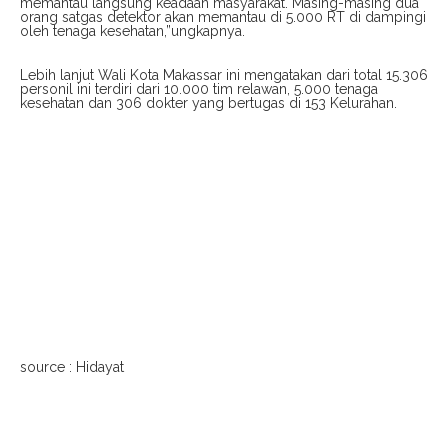
memantau langsung keadaan masyarakat. Masing-masing dua
orang satgas detektor akan memantau di 5.000 RT di dampingi
oleh tenaga kesehatan,”ungkapnya.
Lebih lanjut Wali Kota Makassar ini mengatakan dari total 15.306
personil ini terdiri dari 10.000 tim relawan, 5.000 tenaga
kesehatan dan 306 dokter yang bertugas di 153 Kelurahan.
source : Hidayat