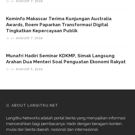
on
AUGUST 7, 2026
Kominfo Makassar Terima Kunjungan Australia
Awards, Roem Paparkan Transformasi Digital
Tingkatkan Kepercayaan Publik
on
AUGUST 7, 2026
Munafri Hadiri Seminar KDKMP, Simak Langsung
Arahan Dua Menteri Soal Penguatan Ekonomi Rakyat
on
AUGUST 5, 2026
ABOUT LANGITKU.NET
Langitku Networks adalah portal berita yang menyajikan informasi
mencerahkan bagi pembacanya. Hadir dengan beragam konten,
mulai dari berita daerah, nasional dan internasional.