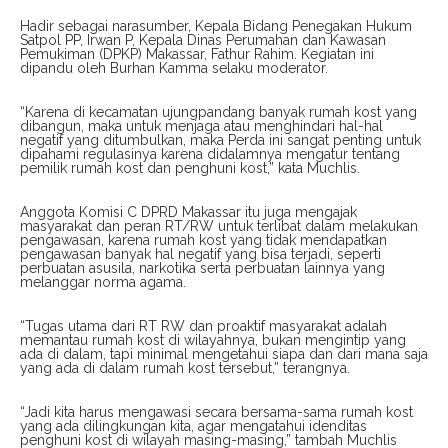
Hadir sebagai narasumber, Kepala Bidang Penegakan Hukum
Satpol PP, Irwan P, Kepala Dinas Perumahan dan Kawasan
Pemukiman (DPKP) Makassar, Fathur Rahim. Kegiatan ini
dipandu oleh Burhan Kamma selaku moderator.
“Karena di kecamatan ujungpandang banyak rumah kost yang
dibangun, maka untuk menjaga atau menghindari hal-hal
negatif yang ditumbulkan, maka Perda ini sangat penting untuk
dipahami regulasinya karena didalamnya mengatur tentang
pemilik rumah kost dan penghuni kost,” kata Muchlis.
Anggota Komisi C DPRD Makassar itu juga mengajak
masyarakat dan peran RT/RW untuk terlibat dalam melakukan
pengawasan, karena rumah kost yang tidak mendapatkan
pengawasan banyak hal negatif yang bisa terjadi, seperti
perbuatan asusila, narkotika serta perbuatan lainnya yang
melanggar norma agama.
“Tugas utama dari RT RW dan proaktif masyarakat adalah
memantau rumah kost di wilayahnya, bukan mengintip yang
ada di dalam, tapi minimal mengetahui siapa dan dari mana saja
yang ada di dalam rumah kost tersebut,” terangnya.
“Jadi kita harus mengawasi secara bersama-sama rumah kost
yang ada dilingkungan kita, agar mengatahui idenditas
penghuni kost di wilayah masing-masing,” tambah Muchlis