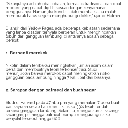
“Selanjutnya adalah obat-obatan, termasuk tradisional dan obat
modern yang dapat dipilih sesuai dengan kenyamanan
penggunanya. Namun jika kondisi tidak membaik atau malah
memburuk harus segera menghubungi dokter,” ujar dr Helmin.
Dilansir dari Yellow Pages, ada beberapa kebiasaan sederhana
yang tanpa disadari ternyata berperan untuk menghindarkan
tubuh dari gangguan lambung, di antaranya adalah sebagai
berikut:
1. Berhenti merokok
Nikotin dalam tembakau meningkatkan jumlah asam dalam
perut dan membuatnya lebih terkonsentrasi. Studi
menunjukkan bahwa merokok dapat meningkatkan risiko
gangguan pada lambung hingga 7 kali lipat dari biasanya.
2. Sarapan dengan oatmeal dan buah segar
Studi di Harvard pada 47 ribu pria yang memakan 7 porsi buah
dan sayuran setiap hari memiliki risiko 33% lebih rendah
terkena gangguan lambung. Selain itu, mengonsumsi kacang-
kacangan, pir, hingga oatmeal mampu mengurangi risiko
penyakit tersebut hingga 60%.