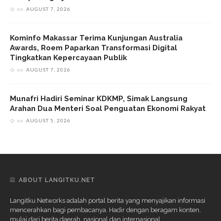
on
AUGUST 7, 2026
Kominfo Makassar Terima Kunjungan Australia
Awards, Roem Paparkan Transformasi Digital
Tingkatkan Kepercayaan Publik
on
AUGUST 7, 2026
Munafri Hadiri Seminar KDKMP, Simak Langsung
Arahan Dua Menteri Soal Penguatan Ekonomi Rakyat
on
AUGUST 5, 2026
ABOUT LANGITKU.NET
Langitku Networks adalah portal berita yang menyajikan informasi
mencerahkan bagi pembacanya. Hadir dengan beragam konten,
mulai dari berita daerah, nasional dan internasional.