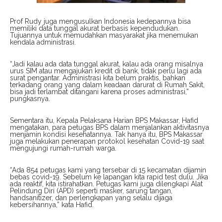
Prof Rudy juga mengusulkan Indonesia kedepannya bisa
memiliki data tunggal akurat berbasis kependudukan.
Tujuannya untuk memudahkan masyarakat jika menemukan
kendala administrasi.
“Jadi kalau ada data tunggal akurat, kalau ada orang misalnya
urus SIM atau mengajukan kredit di bank, tidak perlu lagi ada
surat pengantar. Administrasi kita belum praktis, bahkan
terkadang orang yang dalam keadaan darurat di Rumah Sakit,
bisa jadi terlambat ditangani karena proses administrasi,”
pungkasnya.
Sementara itu, Kepala Pelaksana Harian BPS Makassar, Hafid
mengatakan, para petugas BPS dalam menjalankan aktivitasnya
menjamin kondisi kesehatannya. Tak hanya itu, BPS Makassar
juga melakukan penerapan protokol kesehatan Covid-19 saat
mengujungi rumah-rumah warga.
“Ada 854 petugas kami yang tersebar di 15 kecamatan dijamin
bebas covid-19. Sebelum ke lapangan kita rapid test dulu. Jika
ada reaktif, kita istirahatkan. Petugas kami juga dilengkapi Alat
Pelindung Diri (APD) seperti masker, sarung tangan,
handsanitizer, dan perlengkapan yang selalu dijaga
kebersihannya,” kata Hafid.