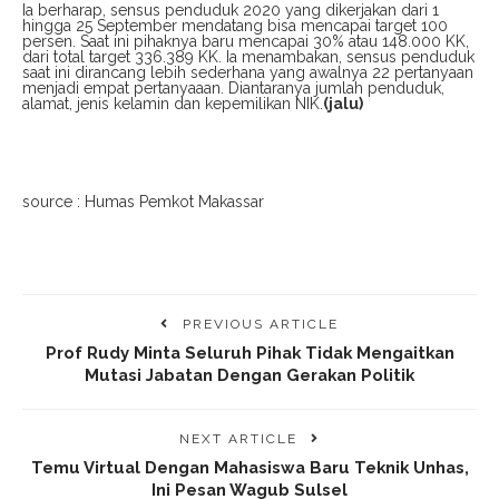
Ia berharap, sensus penduduk 2020 yang dikerjakan dari 1
hingga 25 September mendatang bisa mencapai target 100
persen. Saat ini pihaknya baru mencapai 30% atau 148.000 KK,
dari total target 336.389 KK. Ia menambakan, sensus penduduk
saat ini dirancang lebih sederhana yang awalnya 22 pertanyaan
menjadi empat pertanyaaan. Diantaranya jumlah penduduk,
alamat, jenis kelamin dan kepemilikan NIK.
(jalu)
source : Humas Pemkot Makassar
PREVIOUS ARTICLE
Prof Rudy Minta Seluruh Pihak Tidak Mengaitkan
Mutasi Jabatan Dengan Gerakan Politik
NEXT ARTICLE
Temu Virtual Dengan Mahasiswa Baru Teknik Unhas,
Ini Pesan Wagub Sulsel