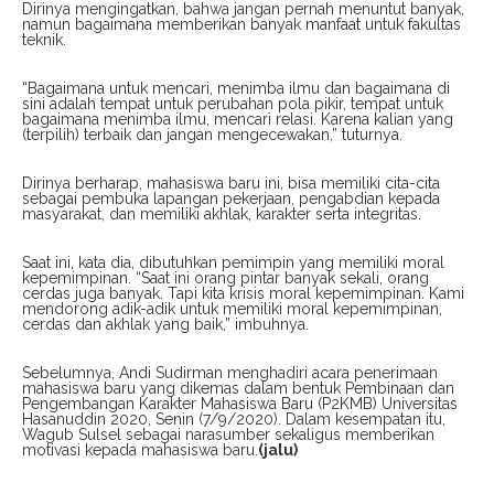
Dirinya mengingatkan, bahwa jangan pernah menuntut banyak,
namun bagaimana memberikan banyak manfaat untuk fakultas
teknik.
“Bagaimana untuk mencari, menimba ilmu dan bagaimana di
sini adalah tempat untuk perubahan pola pikir, tempat untuk
bagaimana menimba ilmu, mencari relasi. Karena kalian yang
(terpilih) terbaik dan jangan mengecewakan,” tuturnya.
Dirinya berharap, mahasiswa baru ini, bisa memiliki cita-cita
sebagai pembuka lapangan pekerjaan, pengabdian kepada
masyarakat, dan memiliki akhlak, karakter serta integritas.
Saat ini, kata dia, dibutuhkan pemimpin yang memiliki moral
kepemimpinan. “Saat ini orang pintar banyak sekali, orang
cerdas juga banyak. Tapi kita krisis moral kepemimpinan. Kami
mendorong adik-adik untuk memiliki moral kepemimpinan,
cerdas dan akhlak yang baik,” imbuhnya.
Sebelumnya, Andi Sudirman menghadiri acara penerimaan
mahasiswa baru yang dikemas dalam bentuk Pembinaan dan
Pengembangan Karakter Mahasiswa Baru (P2KMB) Universitas
Hasanuddin 2020, Senin (7/9/2020). Dalam kesempatan itu,
Wagub Sulsel sebagai narasumber sekaligus memberikan
motivasi kepada mahasiswa baru.
(jalu)