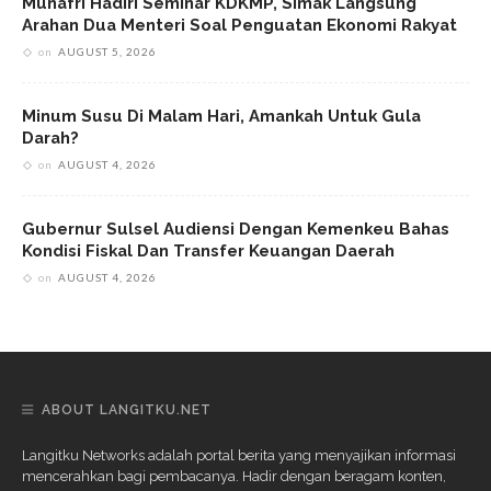
Munafri Hadiri Seminar KDKMP, Simak Langsung
Arahan Dua Menteri Soal Penguatan Ekonomi Rakyat
on
AUGUST 5, 2026
Minum Susu Di Malam Hari, Amankah Untuk Gula
Darah?
on
AUGUST 4, 2026
Gubernur Sulsel Audiensi Dengan Kemenkeu Bahas
Kondisi Fiskal Dan Transfer Keuangan Daerah
on
AUGUST 4, 2026
ABOUT LANGITKU.NET
Langitku Networks adalah portal berita yang menyajikan informasi
mencerahkan bagi pembacanya. Hadir dengan beragam konten,