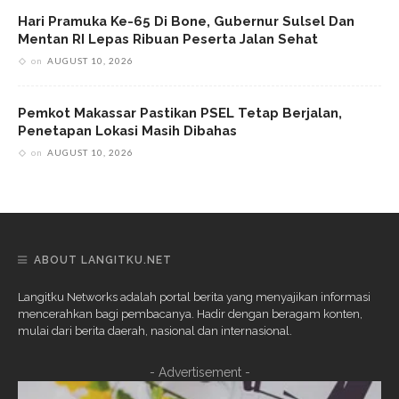
Hari Pramuka Ke-65 Di Bone, Gubernur Sulsel Dan
Mentan RI Lepas Ribuan Peserta Jalan Sehat
on
AUGUST 10, 2026
Pemkot Makassar Pastikan PSEL Tetap Berjalan,
Penetapan Lokasi Masih Dibahas
on
AUGUST 10, 2026
ABOUT LANGITKU.NET
Langitku Networks adalah portal berita yang menyajikan informasi
mencerahkan bagi pembacanya. Hadir dengan beragam konten,
mulai dari berita daerah, nasional dan internasional.
- Advertisement -