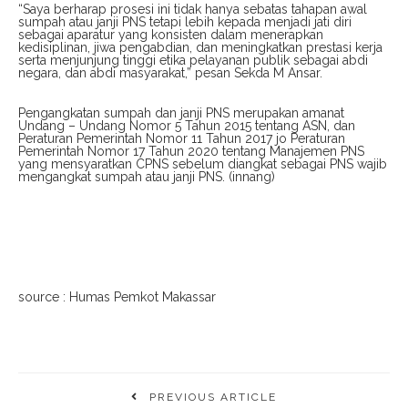
“Saya berharap prosesi ini tidak hanya sebatas tahapan awal
sumpah atau janji PNS tetapi lebih kepada menjadi jati diri
sebagai aparatur yang konsisten dalam menerapkan
kedisiplinan, jiwa pengabdian, dan meningkatkan prestasi kerja
serta menjunjung tinggi etika pelayanan publik sebagai abdi
negara, dan abdi masyarakat,” pesan Sekda M Ansar.
Pengangkatan sumpah dan janji PNS merupakan amanat
Undang – Undang Nomor 5 Tahun 2015 tentang ASN, dan
Peraturan Pemerintah Nomor 11 Tahun 2017 jo Peraturan
Pemerintah Nomor 17 Tahun 2020 tentang Manajemen PNS
yang mensyaratkan CPNS sebelum diangkat sebagai PNS wajib
mengangkat sumpah atau janji PNS. (innang)
source : Humas Pemkot Makassar
PREVIOUS ARTICLE