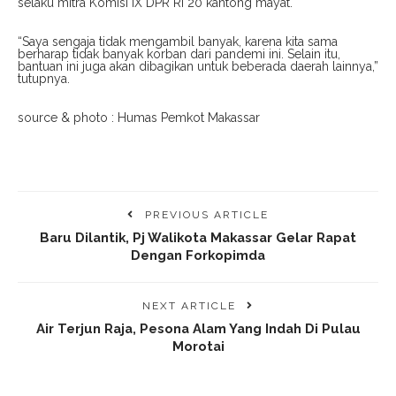
selaku mitra Komisi IX DPR RI 20 kantong mayat.
“Saya sengaja tidak mengambil banyak, karena kita sama
berharap tidak banyak korban dari pandemi ini. Selain itu,
bantuan ini juga akan dibagikan untuk beberada daerah lainnya,”
tutupnya.
source & photo : Humas Pemkot Makassar
PREVIOUS ARTICLE
Baru Dilantik, Pj Walikota Makassar Gelar Rapat
Dengan Forkopimda
NEXT ARTICLE
Air Terjun Raja, Pesona Alam Yang Indah Di Pulau
Morotai