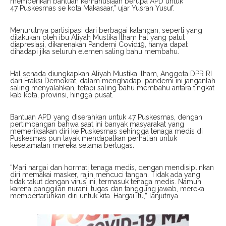
memberikan bantuan kemanusiaan berupa APD untuk
47 Puskesmas se kota Makasaar,” ujar Yusran Yusuf.
Menurutnya partisipasi dari berbagai kalangan, seperti yang
dilakukan oleh ibu Aliyah Mustika Ilham hal yang patut
diapresiasi, dikarenakan Pandemi Covid19, hanya dapat
dihadapi jika seluruh elemen saling bahu membahu.
Hal senada diungkapkan Aliyah Mustika Ilham, Anggota DPR RI
dari Fraksi Demokrat, dalam menghadapi pandemi ini janganlah
saling menyalahkan, tetapi saling bahu membahu antara tingkat
kab kota, provinsi, hingga pusat.
Bantuan APD yang diserahkan untuk 47 Puskesmas, dengan
pertimbangan bahwa saat ini banyak masyarakat yang
memeriksakan diri ke Puskesmas sehingga tenaga medis di
Puskesmas pun layak mendapatkan perhatian untuk
keselamatan mereka selama bertugas.
“Mari hargai dan hormati tenaga medis, dengan mendisiplinkan
diri memakai masker, rajin mencuci tangan. Tidak ada yang
tidak takut dengan virus ini, termasuk tenaga medis. Namun
karena panggilan nurani, tugas dan tanggung jawab, mereka
mempertaruhkan diri untuk kita. Hargai itu,” lanjutnya.