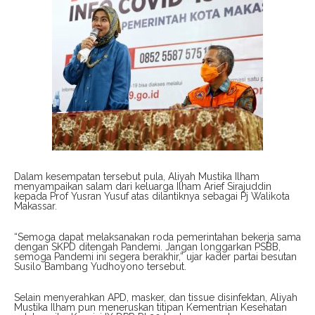
Dalam kesempatan tersebut pula, Aliyah Mustika Ilham
menyampaikan salam dari keluarga Ilham Arief Sirajuddin
kepada Prof Yusran Yusuf atas dilantiknya sebagai Pj Walikota
Makassar.
“Semoga dapat melaksanakan roda pemerintahan bekerja sama
dengan SKPD ditengah Pandemi. Jangan longgarkan PSBB,
semoga Pandemi ini segera berakhir,” ujar kader partai besutan
Susilo Bambang Yudhoyono tersebut.
Selain menyerahkan APD, masker, dan tissue disinfektan, Aliyah
Mustika Ilham pun meneruskan titipan Kementrian Kesehatan