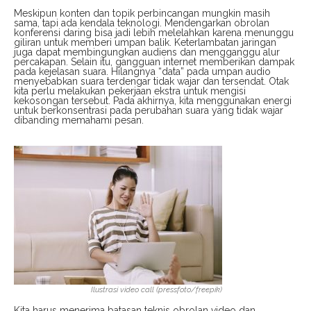
Meskipun konten dan topik perbincangan mungkin masih
sama, tapi ada kendala teknologi. Mendengarkan obrolan
konferensi daring bisa jadi lebih melelahkan karena menunggu
giliran untuk memberi umpan balik. Keterlambatan jaringan
juga dapat membingungkan audiens dan mengganggu alur
percakapan. Selain itu, gangguan internet memberikan dampak
pada kejelasan suara. Hilangnya “data” pada umpan audio
menyebabkan suara terdengar tidak wajar dan tersendat. Otak
kita perlu melakukan pekerjaan ekstra untuk mengisi
kekosongan tersebut. Pada akhirnya, kita menggunakan energi
untuk berkonsentrasi pada perubahan suara yang tidak wajar
dibanding memahami pesan.
Ilustrasi video call (pressfoto/freepik)
Kita harus menerima batasan teknis obrolan video dan