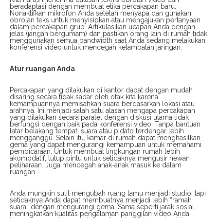
beradaptasi dengan membuat etika percakapan baru.
Nonaktifkan mikrofon Anda setelah menyapa dan gunakan
obrolan teks untuk menyisipkan atau mengajukan pertanyaan
dalam percakapan grup. Artikulasikan ucapan Anda dengan
jelas (jangan bergumam) dan pastikan orang lain di rumah tidak
menggunakan semua bandwidth saat Anda sedang melakukan
konferensi video untuk mencegah kelambatan jaringan.
Atur ruangan Anda
Percakapan yang dilakukan di kantor dapat dengan mudah
disaring secara tidak sadar oleh otak kita karena
kemampuannya memisahkan suara berdasarkan lokasi atau
arahnya. Ini menjadi salah satu alasan mengapa percakapan
yang dilakukan secara paralel dengan diskusi utama tidak
berfungsi dengan baik pada konferensi video. Tanpa bantuan
latar belakang tempat, suara atau pidato terdengar lebih
mengganggu. Selain itu, kamar di rumah dapat menghasilkan
gema yang dapat mengurangi kemampuan untuk memahami
pembicaraan. Untuk membuat lingkungan rumah lebih
akomodatif, tutup pintu untuk setidaknya mengusir hewan
peliharaan. Juga mencegah anak-anak masuk ke dalam
ruangan.
Anda mungkin sulit mengubah ruang tamu menjadi studio, tapi
setidaknya Anda dapat membuatnya menjadi lebih “ramah
suara” dengan mengurangi gema. Sama seperti jarak sosial,
meningkatkan kualitas pengalaman panggilan video Anda