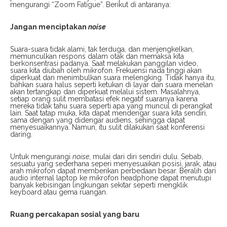
mengurangi “Zoom Fatigue”. Berikut di antaranya:
Jangan menciptakan
noise
Suara-suara tidak alami, tak terduga, dan menjengkelkan,
memunculkan respons dalam otak dan memaksa kita
berkonsentrasi padanya. Saat melakukan panggilan video,
suara kita diubah oleh mikrofon. Frekuensi nada tinggi akan
diperkuat dan menimbulkan suara melengking. Tidak hanya itu,
bahkan suara halus seperti ketukan di layar dan suara menelan
akan tertangkap dan diperkuat melalui sistem. Masalahnya,
setiap orang sulit membatasi efek negatif suaranya karena
mereka tidak tahu suara seperti apa yang muncul di perangkat
lain. Saat tatap muka, kita dapat mendengar suara kita sendiri,
sama dengan yang didengar audiens, sehingga dapat
menyesuaikannya. Namun, itu sulit dilakukan saat konferensi
daring.
Untuk mengurangi
noise
, mulai dari diri sendiri dulu. Sebab,
sesuatu yang sederhana seperi menyesuaikan posisi, jarak, atau
arah mikrofon dapat memberikan perbedaan besar. Beralih dari
audio internal laptop ke mikrofon headphone dapat menutupi
banyak kebisingan lingkungan sekitar seperti mengklik
keyboard atau gema ruangan.
Ruang percakapan sosial yang baru