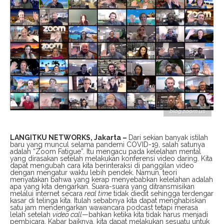
blog.zoom.us
LANGITKU NETWORKS, Jakarta –
Dari sekian banyak istilah
baru yang muncul selama pandemi COVID-19, salah satunya
adalah “Zoom Fatigue”. Itu mengacu pada kelelahan mental
yang dirasakan setelah melakukan konferensi video daring. Kita
dapat mengubah cara kita berinteraksi di panggilan video
dengan mengatur waktu lebih pendek. Namun, teori
menyatakan bahwa yang kerap menyebabkan kelelahan adalah
apa yang kita dengarkan. Suara-suara yang ditransmisikan
melalui internet secara
real time
tidak diedit sehingga terdengar
kasar di telinga kita. Itulah sebabnya kita dapat menghabiskan
satu jam mendengarkan wawancara podcast tetapi merasa
lelah setelah
video call
—bahkan ketika kita tidak harus menjadi
pembicara. Kabar baiknya, kita dapat melakukan sesuatu untuk